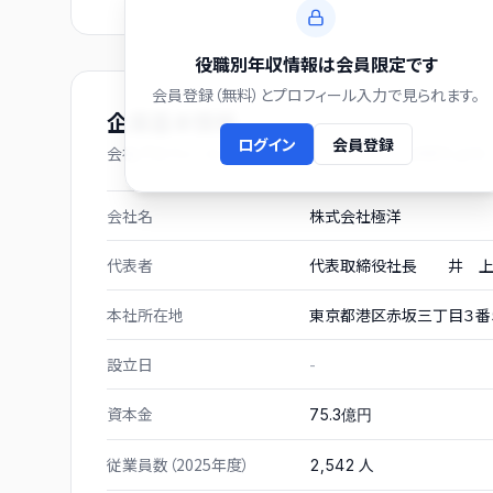
役職別年収情報は会員限定です
会員登録（無料）とプロフィール入力で見られます。
企業基本情報
ログイン
会員登録
会社プロフィール（有価証券報告書および gBizINFO より）
会社名
株式会社極洋
代表者
代表取締役社長 井 上
本社所在地
東京都港区赤坂三丁目３番
設立日
-
資本金
75.3億円
従業員数（2025年度）
人
2,542