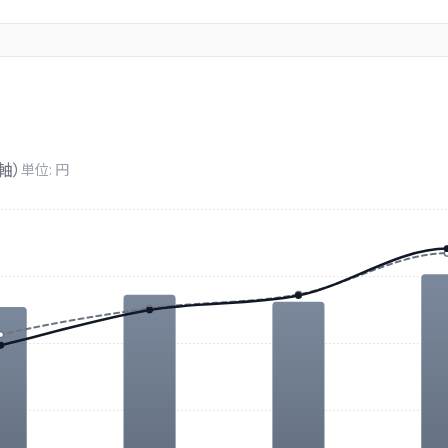
軸）
単位: 円