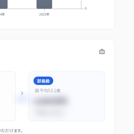
0
24年
2025年
部長級
国 平均
53.1
歳
+
28
%
1150万円
平均比
+44.0%
ただけます。