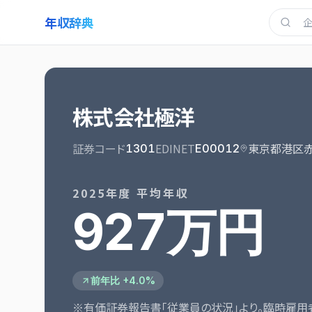
年収辞典
株式会社極洋
証券コード
EDINET
東京都港区
1301
E00012
2025
年度 平均年収
927万円
前年比 +4.0%
※有価証券報告書「従業員の状況」より。臨時雇用