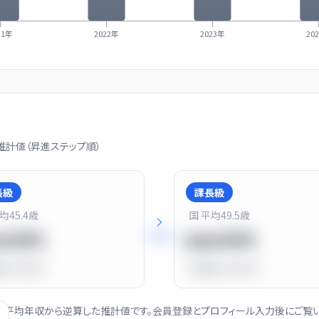
21年
2022年
2023年
20
計値（昇進ステップ順）
長級
課長級
平均
45.4
歳
国 平均
49.5
歳
+
25
%
20万円
900万円
比
-10.0%
平均比
+13.0%
社の平均年収から逆算した推計値です。会員登録とプロフィール入力後にご覧い