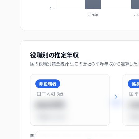
0
2020年
20
役職別の推定年収
国の役職別賃金統計と、この会社の平均年収から逆算した推
非役職者
係
国 平均
41.8
歳
国 
+
31
%
550万円
7
平均比
-31.0%
平均
国の役職別賃金（部長・課長・係長・非役職者）と、この会