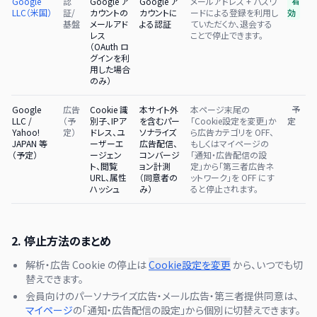
Google
認
Google ア
Google ア
メールアドレス + パスワ
有
LLC（米国）
証/
カウントの
カウントに
ードによる登録を利用し
効
基盤
メールアド
よる認証
ていただくか、退会する
レス
ことで停止できます。
（OAuth ロ
グインを利
用した場合
のみ）
Google
広告
Cookie 識
本サイト外
本ページ末尾の
予
LLC /
（予
別子、IPア
を含むパー
「Cookie設定を変更」か
定
Yahoo!
定）
ドレス、ユ
ソナライズ
ら広告カテゴリを OFF、
JAPAN 等
ーザーエ
広告配信、
もしくはマイページの
（予定）
ージェン
コンバージ
「通知・広告配信の設
ト、閲覧
ョン計測
定」から「第三者広告ネ
URL、属性
（同意者の
ットワーク」を OFF にす
ハッシュ
み）
ると停止されます。
2. 停止方法のまとめ
解析・広告 Cookie の停止は
Cookie設定を変更
から、いつでも切
替えできます。
会員向けのパーソナライズ広告・メール広告・第三者提供同意は、
マイページ
の「通知・広告配信の設定」から個別に切替えできます。