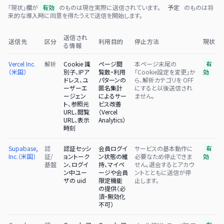
「現状」欄が
有効
のものは現在実際に送信されています。
予定
のものは将
来的な導入時に同意を得たうえで送信を開始します。
送信され
送信先
区分
利用目的
停止方法
現状
る情報
Vercel Inc.
解析
Cookie 識
ページ閲
本ページ末尾の
有
（米国）
別子、IPア
覧数・利用
「Cookie設定を変更」か
効
ドレス、ユ
パターンの
ら、解析カテゴリを OFF
ーザーエ
匿名集計
にすると以後送信され
ージェン
によるサー
ません。
ト、参照元
ビス改善
URL、閲覧
（Vercel
URL、表示
Analytics）
時刻
Supabase,
認
認証セッシ
会員ログイ
サービスの基本動作に
有
Inc.（米国）
証/
ョントーク
ン状態の維
必要なため停止できま
効
基盤
ン、ログイ
持、マイペ
せん。退会するとアカウ
ン中ユー
ージや会員
ントとともに送信が停
ザの uid
限定機能
止します。
の提供（必
須・無効化
不可）