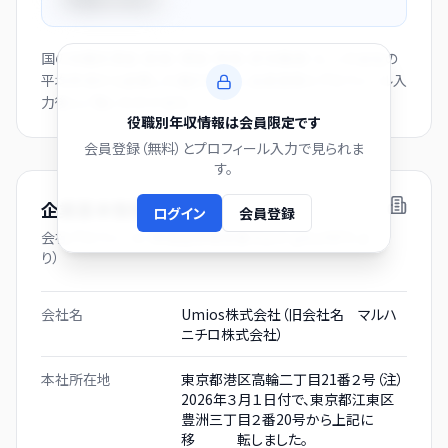
国の役職別賃金（部長・課長・係長・非役職者）と、この会社の
平均年収から逆算した推計値です。会員登録とプロフィール入
力後にご覧いただけます。
役職別年収情報は会員限定です
会員登録（無料）とプロフィール入力で見られま
す。
企業基本情報
ログイン
会員登録
会社プロフィール（有価証券報告書および gBizINFO よ
り）
会社名
Umios株式会社（旧会社名 マルハ
ニチロ株式会社）
本社所在地
東京都港区高輪二丁目21番２号（注）
2026年３月１日付で、東京都江東区
豊洲三丁目２番20号から上記に
移 転しました。