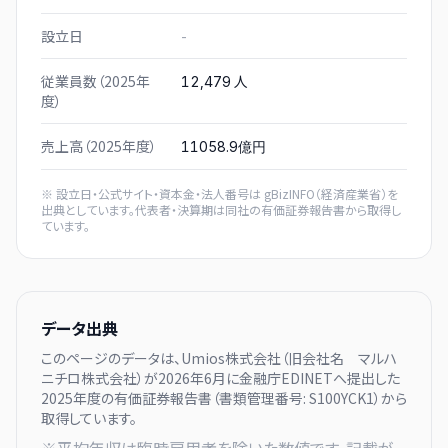
設立日
-
従業員数（2025年
人
12,479
度）
売上高（2025年度）
11058.9億円
※ 設立日・公式サイト・資本金・法人番号は
gBizINFO（経済産業省）
を
出典としています。代表者・決算期は同社の有価証券報告書から取得し
ています。
データ出典
このページのデータは、
Umios株式会社（旧会社名 マルハ
ニチロ株式会社）
が
2026年6月に
金融庁EDINETへ提出した
2025
年度の有価証券報告書（書類管理番号:
S100YCK1
）から
取得しています。