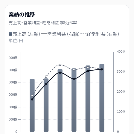
業績の推移
売上高・営業利益・経常利益（直近
6
年）
売上高（左軸）
営業利益（右軸）
経常利益（右軸）
単位: 円
400億
12000億
10000億
300億
8000億
200億
6000億
4000億
100億
2000億
0
0