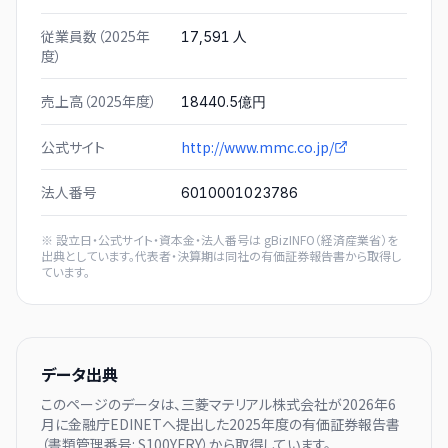
従業員数（2025年
人
17,591
度）
売上高（2025年度）
18440.5億円
公式サイト
http://www.mmc.co.jp/
法人番号
6010001023786
※ 設立日・公式サイト・資本金・法人番号は
gBizINFO（経済産業省）
を
出典としています。代表者・決算期は同社の有価証券報告書から取得し
ています。
データ出典
このページのデータは、
三菱マテリアル株式会社
が
2026年6
月に
金融庁EDINETへ提出した
2025
年度の有価証券報告書
（書類管理番号:
S100YFRY
）から取得しています。