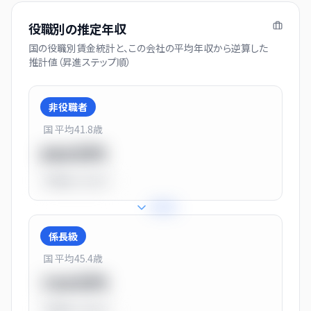
役職別の推定年収
国の役職別賃金統計と、この会社の平均年収から逆算した
推計値（昇進ステップ順）
非役職者
国 平均
41.8
歳
550万円
平均比
-31.0%
+
31
%
係長級
国 平均
45.4
歳
720万円
平均比
-10.0%