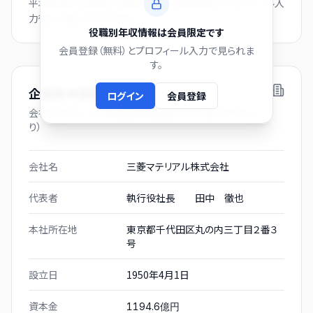
平均年収から逆算した推計値です。会員登録とプロフィール入
力後にご覧いただけます。
役職別年収情報は会員限定です
会員登録（無料）とプロフィール入力で見られま
す。
企業基本情報
ログイン
会員登録
会社プロフィール（有価証券報告書および gBizINFO よ
り）
会社名
三菱マテリアル株式会社
代表者
執行役社長 田中 徹也
本社所在地
東京都千代田区丸の内三丁目２番３
号
設立日
1950年4月1日
資本金
1194.6億円