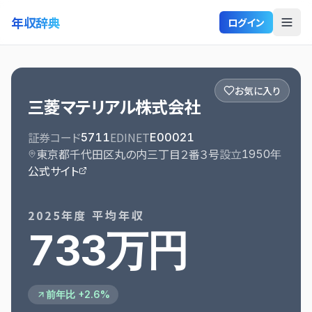
年収辞典
ログイン
お気に入り
三菱マテリアル株式会社
証券コード
EDINET
5711
E00021
東京都千代田区丸の内三丁目２番３号
設立
1950
年
公式サイト
2025
年度 平均年収
733万円
前年比 +2.6%