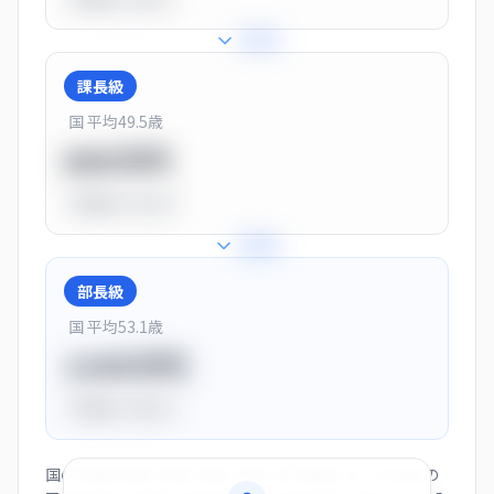
+
25
%
課長級
国 平均
49.5
歳
900万円
平均比
+13.0%
+
28
%
部長級
国 平均
53.1
歳
1150万円
平均比
+44.0%
国の役職別賃金（部長・課長・係長・非役職者）と、この会社の