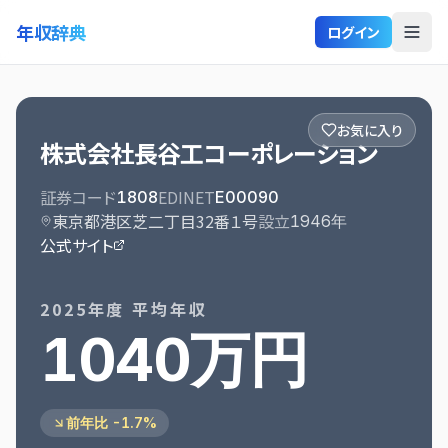
年収辞典
ログイン
お気に入り
株式会社長谷工コーポレーション
証券コード
EDINET
1808
E00090
東京都港区芝二丁目32番１号
設立
1946
年
公式サイト
2025
年度 平均年収
1040万円
前年比 -1.7%