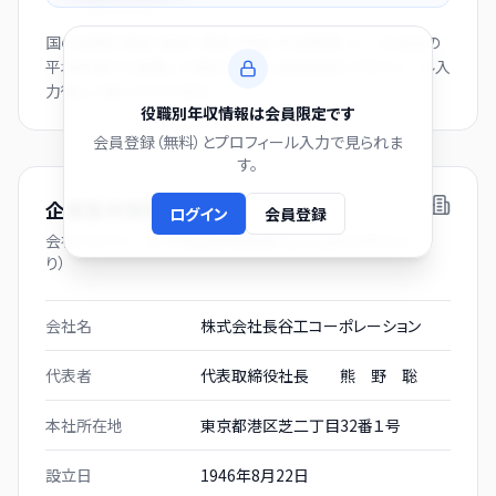
国の役職別賃金（部長・課長・係長・非役職者）と、この会社の
平均年収から逆算した推計値です。会員登録とプロフィール入
力後にご覧いただけます。
役職別年収情報は会員限定です
会員登録（無料）とプロフィール入力で見られま
す。
企業基本情報
ログイン
会員登録
会社プロフィール（有価証券報告書および gBizINFO よ
り）
会社名
株式会社長谷工コーポレーション
代表者
代表取締役社長 熊 野 聡
本社所在地
東京都港区芝二丁目32番１号
設立日
1946年8月22日