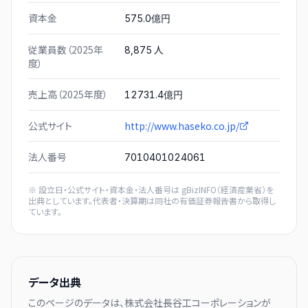
資本金
575.0億円
従業員数（2025年
人
8,875
度）
売上高（2025年度）
12731.4億円
公式サイト
http://www.haseko.co.jp/
法人番号
7010401024061
※ 設立日・公式サイト・資本金・法人番号は
gBizINFO（経済産業省）
を
出典としています。代表者・決算期は同社の有価証券報告書から取得し
ています。
データ出典
このページのデータは、
株式会社長谷工コーポレーション
が