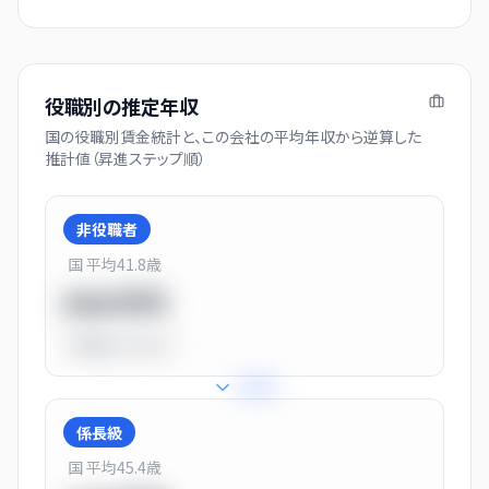
役職別の推定年収
国の役職別賃金統計と、この会社の平均年収から逆算した
推計値（昇進ステップ順）
非役職者
国 平均
41.8
歳
550万円
平均比
-31.0%
+
31
%
係長級
国 平均
45.4
歳