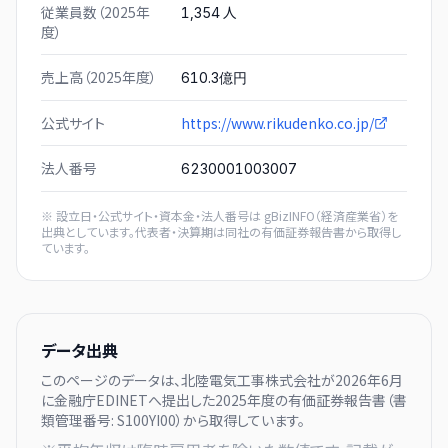
従業員数（2025年
人
1,354
度）
売上高（2025年度）
610.3億円
公式サイト
https://www.rikudenko.co.jp/
法人番号
6230001003007
※ 設立日・公式サイト・資本金・法人番号は
gBizINFO（経済産業省）
を
出典としています。代表者・決算期は同社の有価証券報告書から取得し
ています。
データ出典
このページのデータは、
北陸電気工事株式会社
が
2026年6月
に
金融庁EDINETへ提出した
2025
年度の有価証券報告書（書
類管理番号:
S100YI00
）から取得しています。