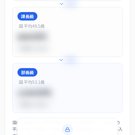
+
25
%
課長級
国 平均
49.5
歳
900万円
平均比
+13.0%
+
28
%
部長級
国 平均
53.1
歳
1150万円
平均比
+44.0%
国の役職別賃金（部長・課長・係長・非役職者）と、この会社の
平均年収から逆算した推計値です。会員登録とプロフィール入