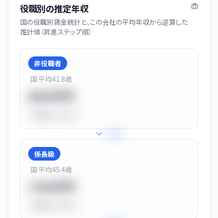
役職別の推定年収
国の役職別賃金統計と、この会社の平均年収から逆算した
推計値（昇進ステップ順）
非役職者
国 平均
41.8
歳
550万円
平均比
-31.0%
+
31
%
係長級
国 平均
45.4
歳
720万円
平均比
-10.0%