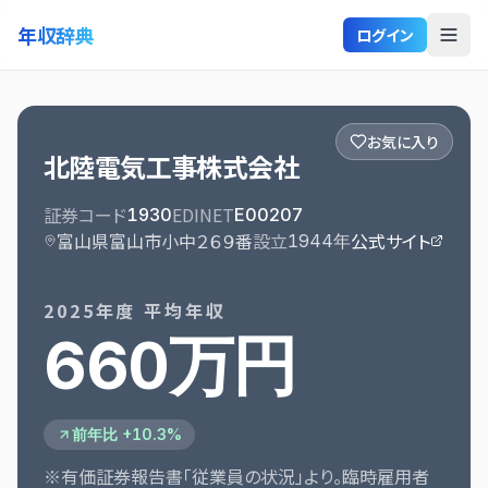
年収辞典
ログイン
お気に入り
北陸電気工事株式会社
証券コード
EDINET
1930
E00207
富山県富山市小中２６９番
設立
公式サイト
1944
年
2025
年度 平均年収
660万円
前年比 +10.3%
※有価証券報告書「従業員の状況」より。臨時雇用者