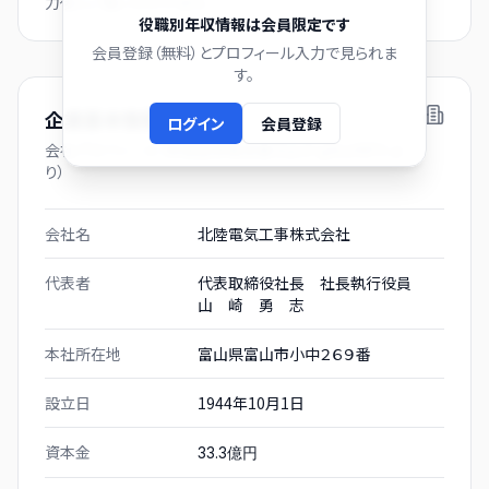
力後にご覧いただけます。
役職別年収情報は会員限定です
会員登録（無料）とプロフィール入力で見られま
す。
企業基本情報
ログイン
会員登録
会社プロフィール（有価証券報告書および gBizINFO よ
り）
会社名
北陸電気工事株式会社
代表者
代表取締役社長 社長執行役員
山 崎 勇 志
本社所在地
富山県富山市小中２６９番
設立日
1944年10月1日
資本金
33.3億円