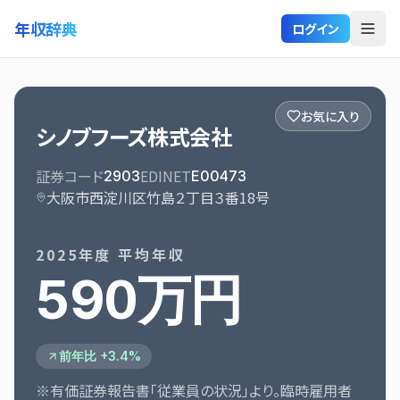
年収辞典
ログイン
お気に入り
シノブフーズ株式会社
証券コード
EDINET
2903
E00473
大阪市西淀川区竹島２丁目３番18号
2025
年度 平均年収
590万円
前年比 +3.4%
※有価証券報告書「従業員の状況」より。臨時雇用者