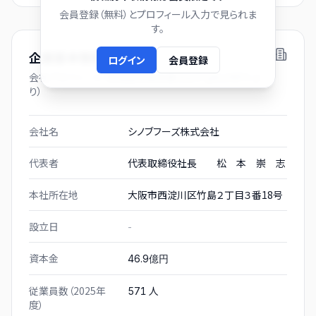
会員登録（無料）とプロフィール入力で見られま
す。
企業基本情報
ログイン
会員登録
会社プロフィール（有価証券報告書および gBizINFO よ
り）
会社名
シノブフーズ株式会社
代表者
代表取締役社長 松 本 崇 志
本社所在地
大阪市西淀川区竹島２丁目３番18号
設立日
-
資本金
46.9億円
従業員数（2025年
人
571
度）