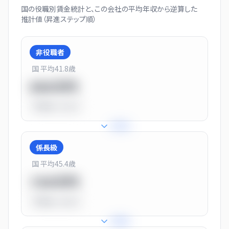
国の役職別賃金統計と、この会社の平均年収から逆算した
推計値（昇進ステップ順）
非役職者
国 平均
41.8
歳
550万円
平均比
-31.0%
+
31
%
係長級
国 平均
45.4
歳
720万円
平均比
-10.0%
+
25
%