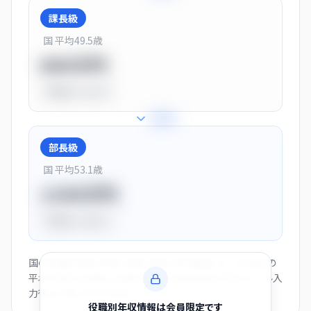
課長級
国 平均
49.5
歳
900万円
平均比
+13.0%
+
28
%
部長級
国 平均
53.1
歳
1150万円
平均比
+44.0%
国の役職別賃金（部長・課長・係長・非役職者）と、この会社の
平均年収から逆算した推計値です。会員登録とプロフィール入
力後にご覧いただけます。
役職別年収情報は会員限定です