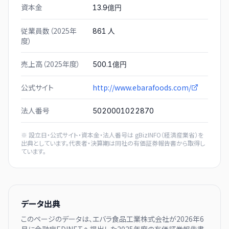
資本金
13.9億円
従業員数（2025年
人
861
度）
売上高（2025年度）
500.1億円
公式サイト
http://www.ebarafoods.com/
法人番号
5020001022870
※ 設立日・公式サイト・資本金・法人番号は
gBizINFO（経済産業省）
を
出典としています。代表者・決算期は同社の有価証券報告書から取得し
ています。
データ出典
このページのデータは、
エバラ食品工業株式会社
が
2026年6