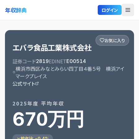
年収辞典
ログイン
お気に入り
エバラ食品工業株式会社
証券コード
EDINET
2819
E00514
横浜市西区みなとみらい四丁目４番５号 横浜アイ
マークプレイス
公式サイト
2025
年度 平均年収
670万円
前年比 -0.4%