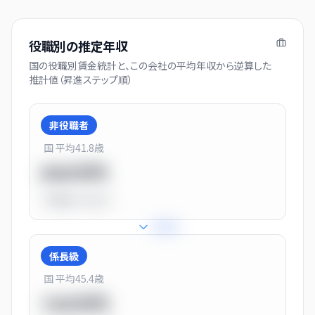
役職別の推定年収
国の役職別賃金統計と、この会社の平均年収から逆算した
推計値（昇進ステップ順）
非役職者
国 平均
41.8
歳
550万円
平均比
-31.0%
+
31
%
係長級
国 平均
45.4
歳
720万円