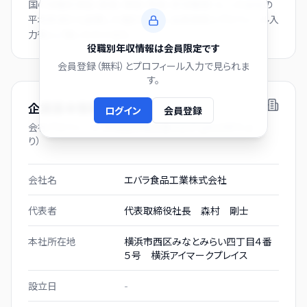
国の役職別賃金（部長・課長・係長・非役職者）と、この会社の
平均年収から逆算した推計値です。会員登録とプロフィール入
力後にご覧いただけます。
役職別年収情報は会員限定です
会員登録（無料）とプロフィール入力で見られま
す。
企業基本情報
ログイン
会員登録
会社プロフィール（有価証券報告書および gBizINFO よ
り）
会社名
エバラ食品工業株式会社
代表者
代表取締役社長 森村 剛士
本社所在地
横浜市西区みなとみらい四丁目４番
５号 横浜アイマークプレイス
設立日
-