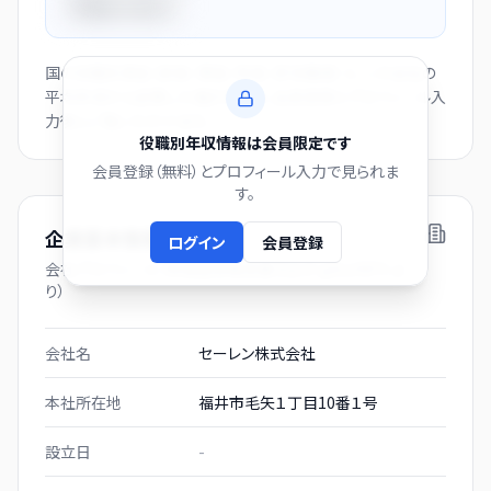
平均比
+44.0%
国の役職別賃金（部長・課長・係長・非役職者）と、この会社の
平均年収から逆算した推計値です。会員登録とプロフィール入
力後にご覧いただけます。
役職別年収情報は会員限定です
会員登録（無料）とプロフィール入力で見られま
す。
企業基本情報
ログイン
会員登録
会社プロフィール（有価証券報告書および gBizINFO よ
り）
会社名
セーレン株式会社
本社所在地
福井市毛矢１丁目10番１号
設立日
-