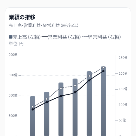
業績の推移
売上高・営業利益・経常利益（直近
6
年）
売上高（左軸）
営業利益（右軸）
経常利益（右軸）
単位: 円
2000億
250億
200億
1500億
150億
1000億
100億
500億
50億
0
0