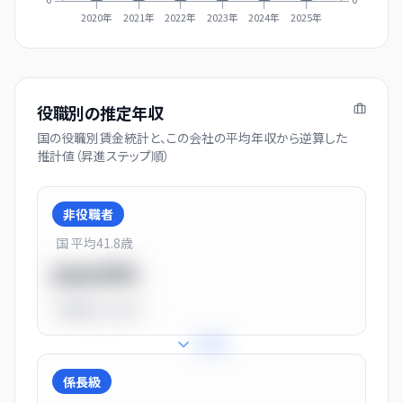
2020年
2021年
2022年
2023年
2024年
2025年
役職別の推定年収
国の役職別賃金統計と、この会社の平均年収から逆算した
推計値（昇進ステップ順）
非役職者
国 平均
41.8
歳
550万円
平均比
-31.0%
+
31
%
係長級