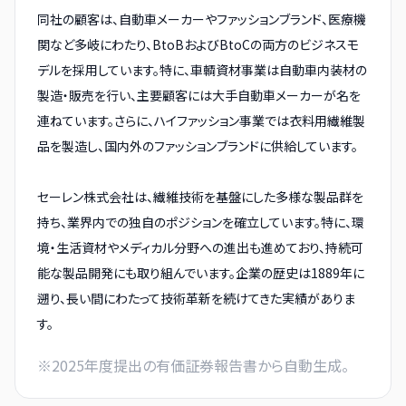
同社の顧客は、自動車メーカーやファッションブランド、医療機
関など多岐にわたり、BtoBおよびBtoCの両方のビジネスモ
デルを採用しています。特に、車輌資材事業は自動車内装材の
製造・販売を行い、主要顧客には大手自動車メーカーが名を
連ねています。さらに、ハイファッション事業では衣料用繊維製
品を製造し、国内外のファッションブランドに供給しています。
セーレン株式会社は、繊維技術を基盤にした多様な製品群を
持ち、業界内での独自のポジションを確立しています。特に、環
境・生活資材やメディカル分野への進出も進めており、持続可
能な製品開発にも取り組んでいます。企業の歴史は1889年に
遡り、長い間にわたって技術革新を続けてきた実績がありま
す。
※
2025
年度提出の有価証券報告書から自動生成。