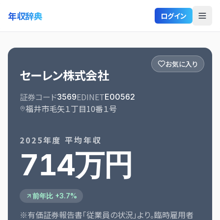
年収辞典
ログイン
お気に入り
セーレン株式会社
証券コード
EDINET
3569
E00562
福井市毛矢１丁目10番１号
2025
年度 平均年収
714万円
前年比 +3.7%
※有価証券報告書「従業員の状況」より。臨時雇用者