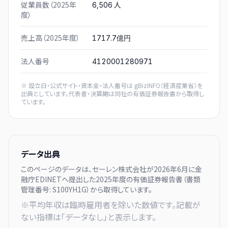
従業員数（2025年
人
6,506
度）
売上高（2025年度）
1717.7億円
法人番号
4120001280971
※ 設立日・公式サイト・資本金・法人番号は
gBizINFO（経済産業省）
を
出典としています。代表者・決算期は同社の有価証券報告書から取得し
ています。
データ出典
このページのデータは、
セーレン株式会社
が
2026年6月に
金
融庁EDINETへ提出した
2025
年度の有価証券報告書（書類
管理番号:
S100YH1G
）から取得しています。
※平均年収は臨時雇用者を除いた数値です。記載が
ない指標は「データなし」と表示します。