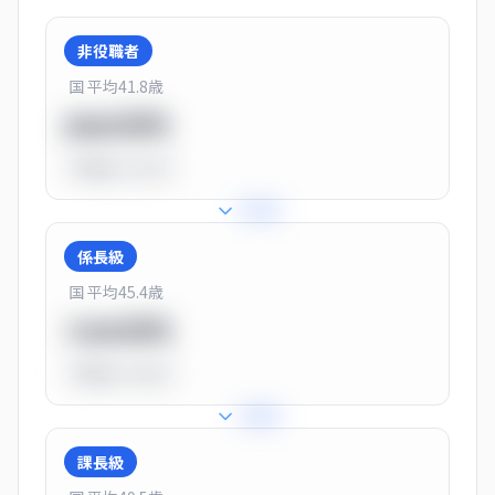
非役職者
国 平均
41.8
歳
550万円
平均比
-31.0%
+
31
%
係長級
国 平均
45.4
歳
720万円
平均比
-10.0%
+
25
%
課長級