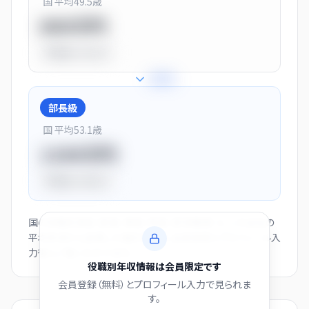
国 平均
49.5
歳
900万円
平均比
+13.0%
+
28
%
部長級
国 平均
53.1
歳
1150万円
平均比
+44.0%
国の役職別賃金（部長・課長・係長・非役職者）と、この会社の
平均年収から逆算した推計値です。会員登録とプロフィール入
力後にご覧いただけます。
役職別年収情報は会員限定です
会員登録（無料）とプロフィール入力で見られま
す。