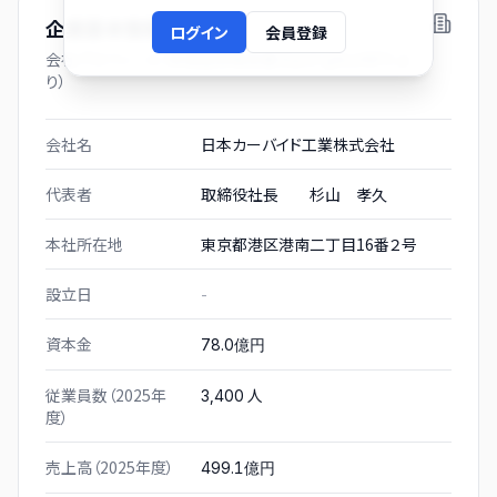
企業基本情報
ログイン
会員登録
会社プロフィール（有価証券報告書および gBizINFO よ
り）
会社名
日本カーバイド工業株式会社
代表者
取締役社長 杉山 孝久
本社所在地
東京都港区港南二丁目16番２号
設立日
-
資本金
78.0億円
従業員数（2025年
人
3,400
度）
売上高（2025年度）
499.1億円