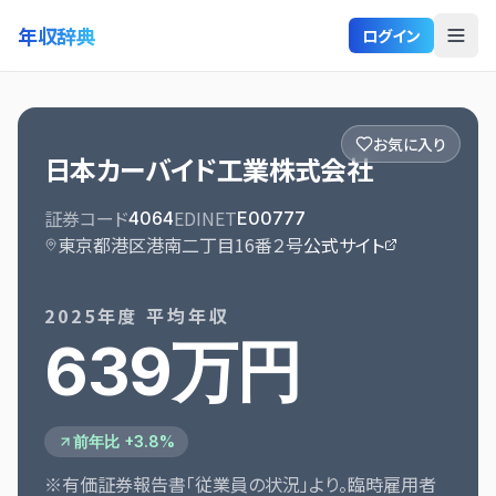
年収辞典
ログイン
お気に入り
日本カーバイド工業株式会社
証券コード
EDINET
4064
E00777
東京都港区港南二丁目16番２号
公式サイト
2025
年度 平均年収
639万円
前年比 +3.8%
※有価証券報告書「従業員の状況」より。臨時雇用者