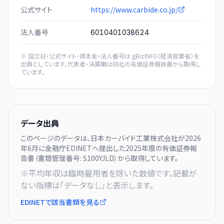
公式サイト
https://www.carbide.co.jp/
法人番号
6010401038624
※ 設立日・公式サイト・資本金・法人番号は
gBizINFO（経済産業省）
を
出典としています。代表者・決算期は同社の有価証券報告書から取得し
ています。
データ出典
このページのデータは、
日本カーバイド工業株式会社
が
2026
年6月に
金融庁EDINETへ提出した
2025
年度の有価証券報
告書（書類管理番号:
S100YJLD
）から取得しています。
※平均年収は臨時雇用者を除いた数値です。記載が
ない指標は「データなし」と表示します。
EDINETで該当書類を見る