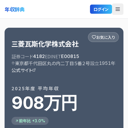
年収辞典
ログイン
お気に入り
三菱瓦斯化学株式会社
証券コード
EDINET
4182
E00815
東京都千代田区丸の内二丁目５番２号
設立
1951
年
公式サイト
2025
年度 平均年収
908万円
前年比 +3.0%