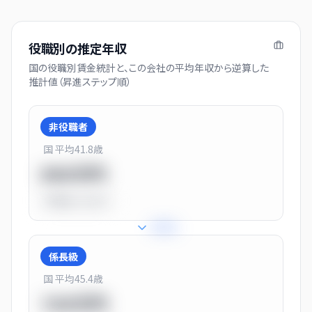
役職別の推定年収
国の役職別賃金統計と、この会社の平均年収から逆算した
推計値（昇進ステップ順）
非役職者
国 平均
41.8
歳
550万円
平均比
-31.0%
+
31
%
係長級
国 平均
45.4
歳
720万円