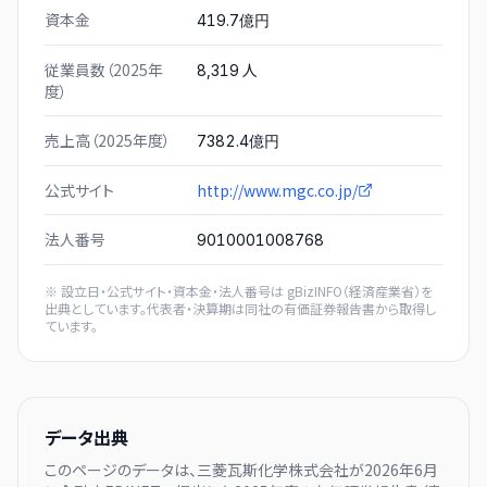
資本金
419.7億円
従業員数（2025年
人
8,319
度）
売上高（2025年度）
7382.4億円
公式サイト
http://www.mgc.co.jp/
法人番号
9010001008768
※ 設立日・公式サイト・資本金・法人番号は
gBizINFO（経済産業省）
を
出典としています。代表者・決算期は同社の有価証券報告書から取得し
ています。
データ出典
このページのデータは、
三菱瓦斯化学株式会社
が
2026年6月