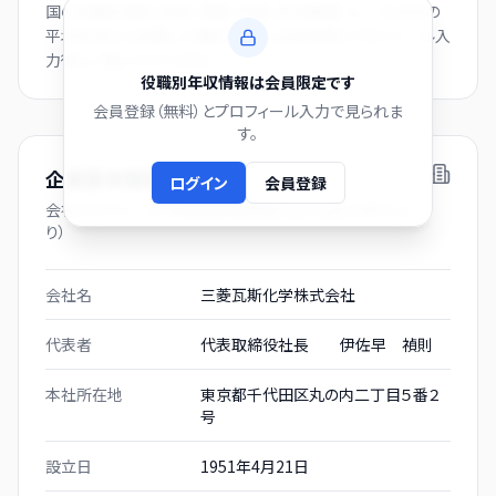
国の役職別賃金（部長・課長・係長・非役職者）と、この会社の
平均年収から逆算した推計値です。会員登録とプロフィール入
力後にご覧いただけます。
役職別年収情報は会員限定です
会員登録（無料）とプロフィール入力で見られま
す。
企業基本情報
ログイン
会員登録
会社プロフィール（有価証券報告書および gBizINFO よ
り）
会社名
三菱瓦斯化学株式会社
代表者
代表取締役社長 伊佐早 禎則
本社所在地
東京都千代田区丸の内二丁目５番２
号
設立日
1951年4月21日