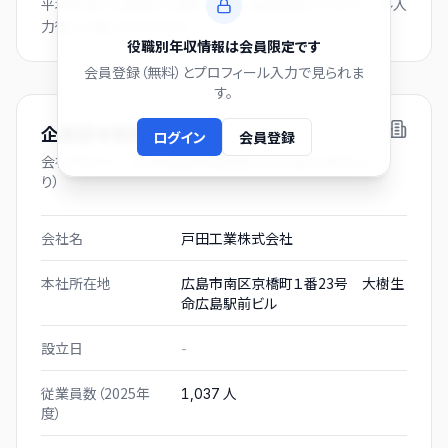
平均年収から逆算した推計値です。会員登録とプロフィール入
力後にご覧いただけます。
役職別年収情報は会員限定です
会員登録（無料）とプロフィール入力で見られま
す。
企業基本情報
ログイン
会員登録
会社プロフィール（有価証券報告書および gBizINFO よ
り）
会社名
戸田工業株式会社
本社所在地
広島市南区京橋町１番23号 大樹生
命広島駅前ビル
設立日
-
従業員数（2025年
人
1,037
度）