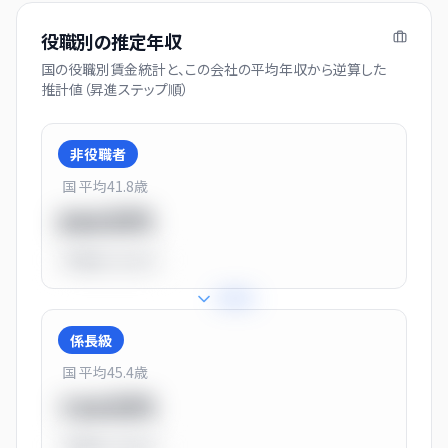
役職別の推定年収
国の役職別賃金統計と、この会社の平均年収から逆算した
推計値（昇進ステップ順）
非役職者
国 平均
41.8
歳
550万円
平均比
-31.0%
+
31
%
係長級
国 平均
45.4
歳
720万円
平均比
-10.0%