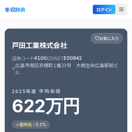
年収辞典
ログイン
お気に入り
戸田工業株式会社
証券コード
EDINET
4100
E00842
広島市南区京橋町１番23号 大樹生命広島駅前ビ
ル
2025
年度 平均年収
622万円
前年比 -3.1%