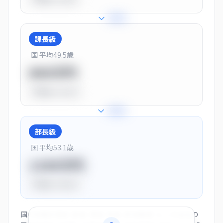
+
25
%
課長級
国 平均
49.5
歳
900万円
平均比
+13.0%
+
28
%
部長級
国 平均
53.1
歳
1150万円
平均比
+44.0%
国の役職別賃金（部長・課長・係長・非役職者）と、この会社の