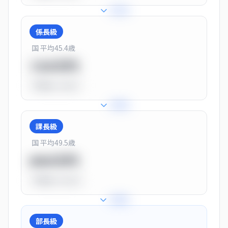
+
31
%
係長級
国 平均
45.4
歳
720万円
平均比
-10.0%
+
25
%
課長級
国 平均
49.5
歳
900万円
平均比
+13.0%
+
28
%
部長級