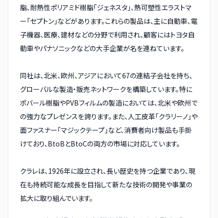
脂、耐熱性ポリアミド樹脂「ジェネスタ」、熱可塑性エラストマ
ー「セプトン」などがあります。これらの製品は、主に自動車、電
子機器、医療、建材などの分野で利用され、顧客にはトヨタ自
動車やパナソニックなどの大手企業が名を連ねています。
同社は、北米、欧州、アジアにおいて67の連結子会社を持ち、
グローバルな製造・販売ネットワークを構築しています。特に
ポバール樹脂やPVBフィルムの製造においては、北米や欧州で
の強力なプレゼンスを誇ります。また、人工皮革「クラリーノ」や
面ファスナー「マジックテープ」など、消費者向け製品も手掛
けており、BtoBとBtoCの両方の市場に対応しています。
クラレは、1926年に設立され、長い歴史を持つ企業であり、現
在も持続可能な成長を目指して新たな技術の開発や事業の
拡大に取り組んでいます。