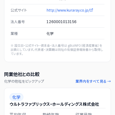
公式サイト
http://www.kuraray.co.jp/
法人番号
1260001013156
業種
化学
※ 設立日・公式サイト・資本金・法人番号は
gBizINFO（経済産業省）
を
出典としています。代表者・決算期は同社の有価証券報告書から取得し
ています。
同業他社との比較
化学
の他社をピックアップ
業界内をすべて見る →
化学
ウルトラファブリックス・ホールディングス株式会社
平均年収
勤続年数
従業員数