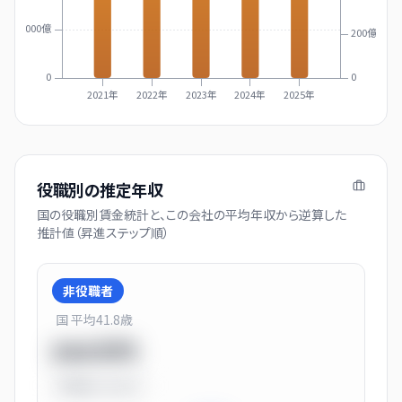
2000億
200億
0
0
2021年
2022年
2023年
2024年
2025年
役職別の推定年収
国の役職別賃金統計と、この会社の平均年収から逆算した
推計値（昇進ステップ順）
非役職者
国 平均
41.8
歳
550万円
平均比
-31.0%