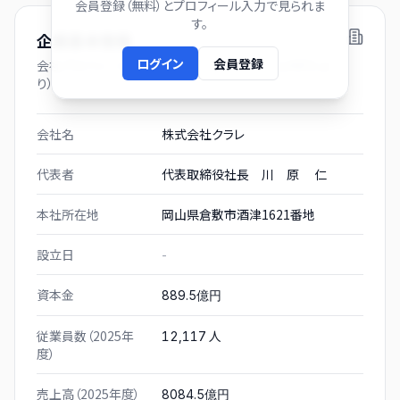
会員登録（無料）とプロフィール入力で見られま
す。
企業基本情報
ログイン
会員登録
会社プロフィール（有価証券報告書および gBizINFO よ
り）
会社名
株式会社クラレ
代表者
代表取締役社長 川 原 仁
本社所在地
岡山県倉敷市酒津1621番地
設立日
-
資本金
889.5億円
従業員数（2025年
人
12,117
度）
売上高（2025年度）
8084.5億円