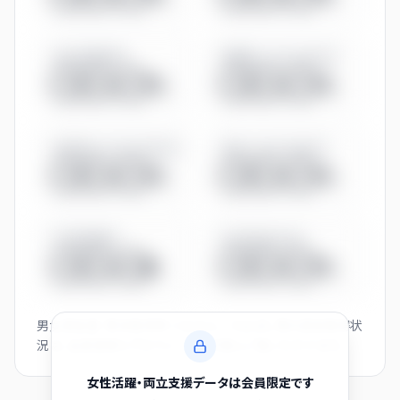
有給休暇取得率
管理職に占める女性比率
◯◯.◯%
◯◯.◯%
係長相当に占める女性比率
役員に占める女性比率
◯◯.◯%
◯◯.◯%
平均残業時間
男女賃金差（全体）
◯◯.◯h
◯◯.◯%
男女賃金差・育休取得率・くるみん／えるぼし等の認定取得状
況は、会員登録とプロフィール入力後にご覧いただけます。
女性活躍・両立支援データは会員限定です