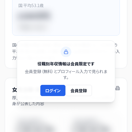
国 平均
53.1
歳
1150万円
平均比
+44.0%
国の役職別賃金（部長・課長・係長・非役職者）と、この会社の
平均年収から逆算した推計値です。会員登録とプロフィール入
力後にご覧いただけます。
役職別年収情報は会員限定です
会員登録（無料）とプロフィール入力で見られま
す。
女性活躍・両立支援の取り組み
ログイン
会員登録
厚生労働省「女性の活躍推進企業データベース」に企業自
身が公表した内容
男性育休取得率
女性育休取得率
◯◯.◯%
◯◯.◯%