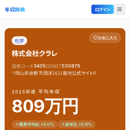
年収辞典
ログイン
お気に入り
化学
株式会社クラレ
証券コード
EDINET
3405
E00876
岡山県倉敷市酒津1621番地
公式サイト
2025
年度 平均年収
809万円
業界平均比 +3.0%
前年比 +0.8%