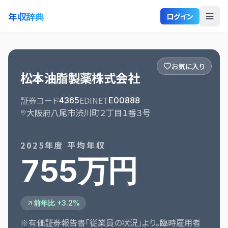
年収辞典
ログイン
お気に入り
松本油脂製薬株式会社
証券コード
EDINET
4365
E00888
大阪府八尾市渋川町２丁目１番３号
2025
年度 平均年収
755万円
前年比 +3.2%
※有価証券報告書「従業員の状況」より。臨時雇用者