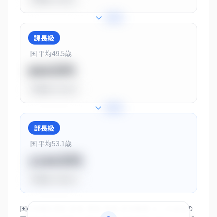
+
25
%
課長級
国 平均
49.5
歳
900万円
平均比
+13.0%
+
28
%
部長級
国 平均
53.1
歳
1150万円
平均比
+44.0%
国の役職別賃金（部長・課長・係長・非役職者）と、この会社の