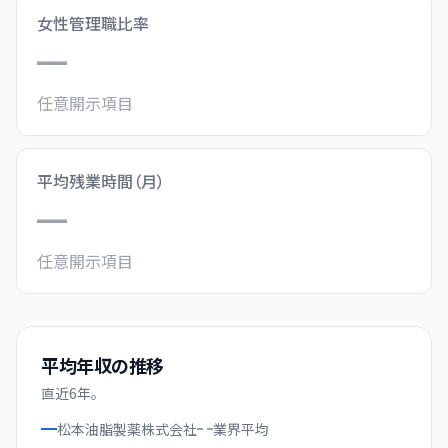
女性管理職比率
—
任意開示項目
平均残業時間（月）
—
任意開示項目
平均年収の推移
直近
6
年。
松本油脂製薬株式会社
業界
平均