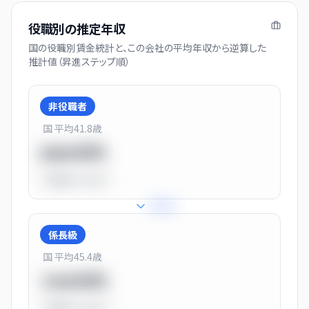
役職別の推定年収
国の役職別賃金統計と、この会社の平均年収から逆算した
推計値（昇進ステップ順）
非役職者
国 平均
41.8
歳
550万円
平均比
-31.0%
+
31
%
係長級
国 平均
45.4
歳
720万円
平均比
-10.0%