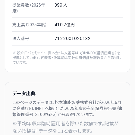
従業員数（2025年
人
399
度）
売上高（2025年度）
410.7億円
法人番号
7122001020132
※ 設立日・公式サイト・資本金・法人番号は
gBizINFO（経済産業省）
を
出典としています。代表者・決算期は同社の有価証券報告書から取得し
ています。
データ出典
このページのデータは、
松本油脂製薬株式会社
が
2026年6月
に
金融庁EDINETへ提出した
2025
年度の有価証券報告書（書
類管理番号:
S100YG2G
）から取得しています。
※平均年収は臨時雇用者を除いた数値です。記載が
ない指標は「データなし」と表示します。