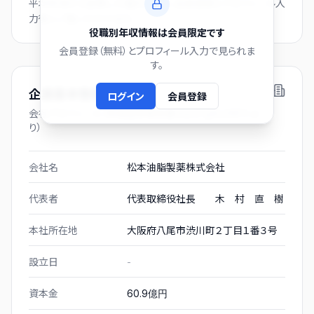
平均年収から逆算した推計値です。会員登録とプロフィール入
力後にご覧いただけます。
役職別年収情報は会員限定です
会員登録（無料）とプロフィール入力で見られま
す。
企業基本情報
ログイン
会員登録
会社プロフィール（有価証券報告書および gBizINFO よ
り）
会社名
松本油脂製薬株式会社
代表者
代表取締役社長 木 村 直 樹
本社所在地
大阪府八尾市渋川町２丁目１番３号
設立日
-
資本金
60.9億円