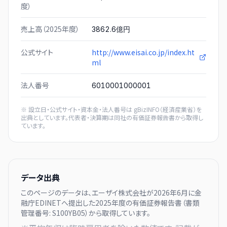
度）
売上高（2025年度）
3862.6億円
公式サイト
http://www.eisai.co.jp/index.ht
ml
法人番号
6010001000001
※ 設立日・公式サイト・資本金・法人番号は
gBizINFO（経済産業省）
を
出典としています。代表者・決算期は同社の有価証券報告書から取得し
ています。
データ出典
このページのデータは、
エーザイ株式会社
が
2026年6月に
金
融庁EDINETへ提出した
2025
年度の有価証券報告書（書類
管理番号:
S100YB05
）から取得しています。