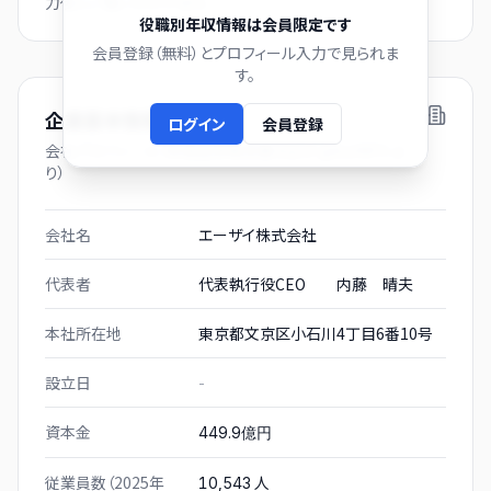
力後にご覧いただけます。
役職別年収情報は会員限定です
会員登録（無料）とプロフィール入力で見られま
す。
企業基本情報
ログイン
会員登録
会社プロフィール（有価証券報告書および gBizINFO よ
り）
会社名
エーザイ株式会社
代表者
代表執行役CEO 内藤 晴夫
本社所在地
東京都文京区小石川4丁目6番10号
設立日
-
資本金
449.9億円
従業員数（2025年
人
10,543