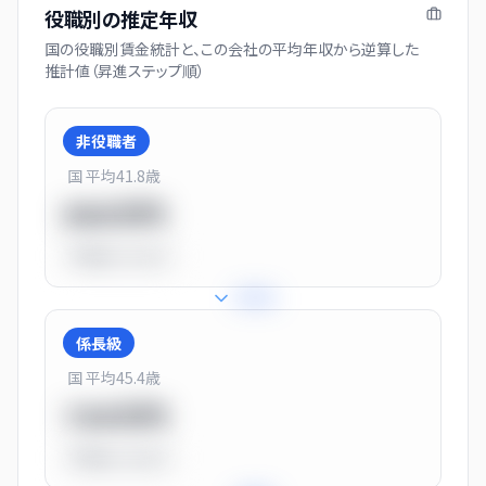
役職別の推定年収
国の役職別賃金統計と、この会社の平均年収から逆算した
推計値（昇進ステップ順）
非役職者
国 平均
41.8
歳
550万円
平均比
-31.0%
+
31
%
係長級
国 平均
45.4
歳
720万円
平均比
-10.0%