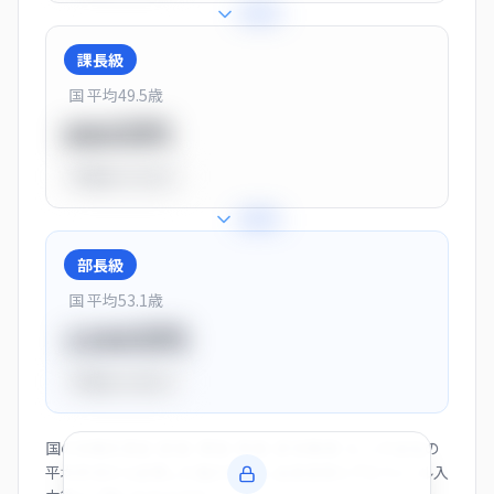
+
25
%
課長級
国 平均
49.5
歳
900万円
平均比
+13.0%
+
28
%
部長級
国 平均
53.1
歳
1150万円
平均比
+44.0%
国の役職別賃金（部長・課長・係長・非役職者）と、この会社の
平均年収から逆算した推計値です。会員登録とプロフィール入