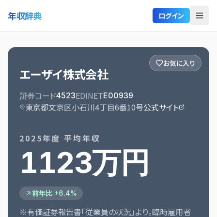
年収辞典
ログイン
お気に入り
エーザイ株式会社
証券コード
EDINET
4523
E00939
東京都文京区小石川4丁目6番10号
公式サイト
2025
年度 平均年収
1123万円
前年比 +6.4%
※有価証券報告書「従業員の状況」より。臨時雇用者