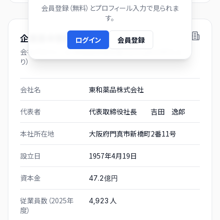
会員登録（無料）とプロフィール入力で見られま
す。
企業基本情報
ログイン
会員登録
会社プロフィール（有価証券報告書および gBizINFO よ
り）
会社名
東和薬品株式会社
代表者
代表取締役社長 吉田 逸郎
本社所在地
大阪府門真市新橋町2番11号
設立日
1957年4月19日
資本金
47.2億円
従業員数（2025年
人
4,923
度）