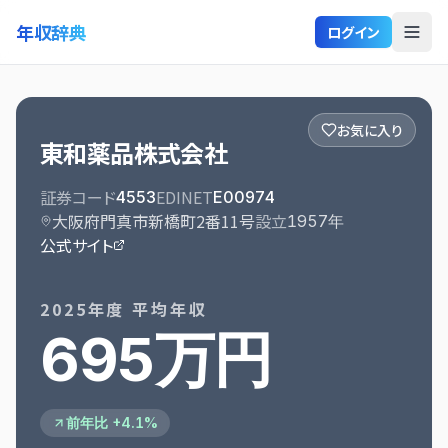
年収辞典
ログイン
お気に入り
東和薬品株式会社
証券コード
EDINET
4553
E00974
大阪府門真市新橋町2番11号
設立
1957
年
公式サイト
2025
年度 平均年収
695万円
前年比 +4.1%