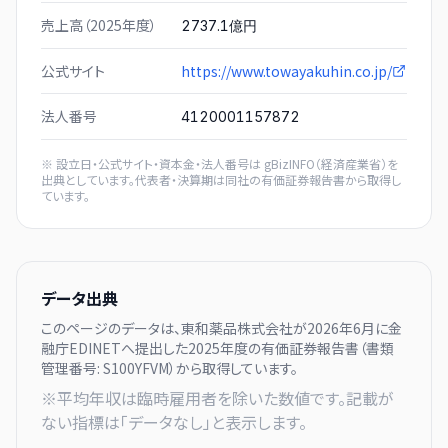
売上高（2025年度）
2737.1億円
公式サイト
https://www.towayakuhin.co.jp/
法人番号
4120001157872
※ 設立日・公式サイト・資本金・法人番号は
gBizINFO（経済産業省）
を
出典としています。代表者・決算期は同社の有価証券報告書から取得し
ています。
データ出典
このページのデータは、
東和薬品株式会社
が
2026年6月に
金
融庁EDINETへ提出した
2025
年度の有価証券報告書（書類
管理番号:
S100YFVM
）から取得しています。
※平均年収は臨時雇用者を除いた数値です。記載が
ない指標は「データなし」と表示します。