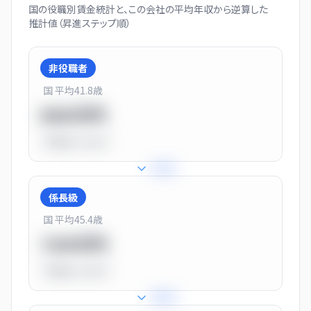
国の役職別賃金統計と、この会社の平均年収から逆算した
推計値（昇進ステップ順）
非役職者
国 平均
41.8
歳
550万円
平均比
-31.0%
+
31
%
係長級
国 平均
45.4
歳
720万円
平均比
-10.0%
+
25
%