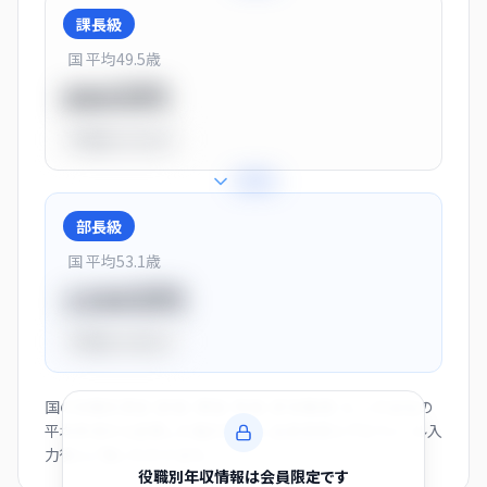
課長級
国 平均
49.5
歳
900万円
平均比
+13.0%
+
28
%
部長級
国 平均
53.1
歳
1150万円
平均比
+44.0%
国の役職別賃金（部長・課長・係長・非役職者）と、この会社の
平均年収から逆算した推計値です。会員登録とプロフィール入
力後にご覧いただけます。
役職別年収情報は会員限定です