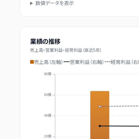
数値データを表示
業績の推移
売上高・営業利益・経常利益（直近
5
年）
売上高（左軸）
営業利益（右軸）
経常利益（右
80億
60億
40億
20億