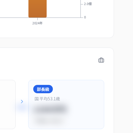
2.0億
0
2024年
部長級
国 平均
53.1
歳
+
28
%
1150万円
平均比
+44.0%