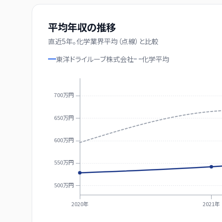
平均年収の推移
直近
5
年。
化学業界平均（点線）と比較
東洋ドライルーブ株式会社
化学
平均
700万円
650万円
600万円
550万円
500万円
2020年
2021年