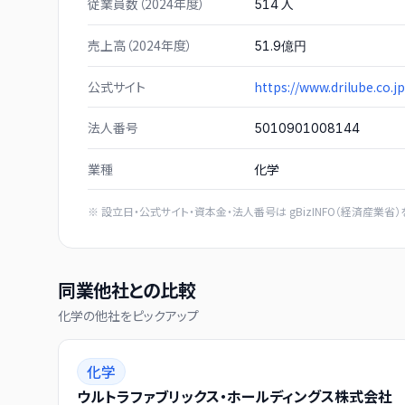
従業員数（2024年度）
人
514
売上高（2024年度）
51.9億円
公式サイト
https://www.drilube.co.jp
法人番号
5010901008144
業種
化学
※ 設立日・公式サイト・資本金・法人番号は
gBizINFO（経済産業省）
同業他社との比較
化学
の他社をピックアップ
化学
ウルトラファブリックス・ホールディングス株式会社