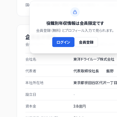
国の役職別賃金（部長・課長・係長・非役職者）と、この会
役職別年収情報は会員限定です
会員登録（無料）とプロフィール入力で見られます。
企業基本情報
ログイン
会員登録
会社プロフィール（有価証券報告書および gBizINFO より）
会社名
東洋ドライルーブ株式会社
代表者
代表取締役社長 飯野 
本社所在地
東京都世田谷区代沢一丁目
設立日
-
資本金
3.8億円