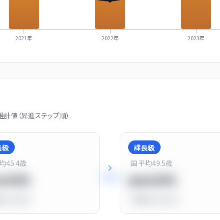
2021年
2022年
2023年
計値（昇進ステップ順）
長級
課長級
平均
45.4
歳
国 平均
49.5
歳
+
25
%
20万円
900万円
比
-10.0%
平均比
+13.0%