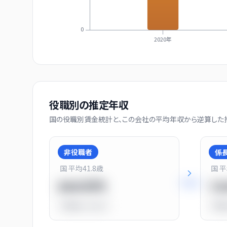
0
2020年
役職別の推定年収
国の役職別賃金統計と、この会社の平均年収から逆算した推
非役職者
係
国 平均
41.8
歳
国 
+
31
%
550万円
7
平均比
-31.0%
平均