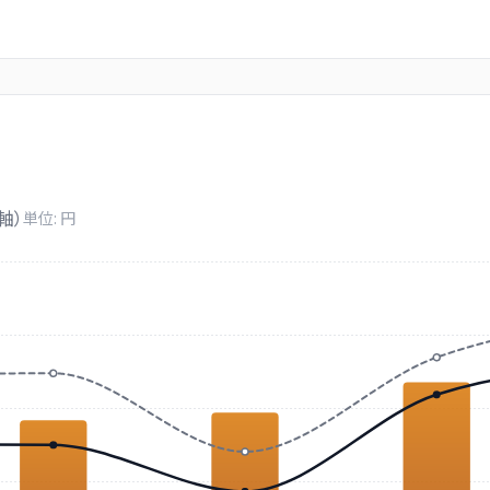
軸）
単位: 円