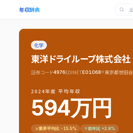
年収辞典
化学
東洋ドライルーブ株式会社
証券コード
EDINET
東京都世田谷
4976
E01068
2024
年度 平均年収
594万円
業界平均比 -15.5%
前年比 +2.8%