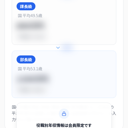
課長級
国 平均
49.5
歳
900万円
平均比
+13.0%
+
28
%
部長級
国 平均
53.1
歳
1150万円
平均比
+44.0%
国の役職別賃金（部長・課長・係長・非役職者）と、この会社の
平均年収から逆算した推計値です。会員登録とプロフィール入
力後にご覧いただけます。
役職別年収情報は会員限定です