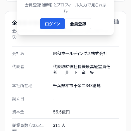
会員登録（無料）とプロフィール入力で見られま
す。
企業基本情報
ログイン
会員登録
会社プロフィール（有価証券報告書および gBizINFO よ
り）
会社名
昭和ホールディングス株式会社
代表者
代表取締役社長兼最高経営責任
者 此 下 竜 矢
本社所在地
千葉県柏市十余二348番地
設立日
-
資本金
56.5億円
従業員数（2025年
人
311