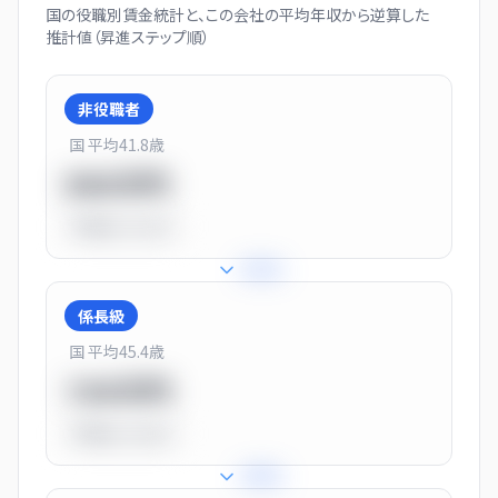
国の役職別賃金統計と、この会社の平均年収から逆算した
推計値（昇進ステップ順）
非役職者
国 平均
41.8
歳
550万円
平均比
-31.0%
+
31
%
係長級
国 平均
45.4
歳
720万円
平均比
-10.0%
+
25
%