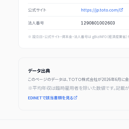
公式サイト
https://jp.toto.com/
法人番号
1290801002603
※ 設立日・公式サイト・資本金・法人番号は
gBizINFO（経済産業省）
データ出典
このページのデータは、
ＴＯＴＯ株式会社
が
2026年6月に
金
※平均年収は臨時雇用者を除いた数値です。記載が
EDINETで該当書類を見る