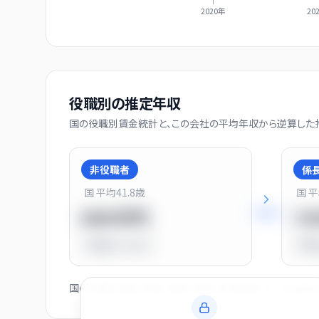
2020年
20
役職別の推定年収
国の役職別賃金統計と、この会社の平均年収から逆算した推
非役職者
係
国 平均
41.8
歳
国 
+
31
%
550万円
7
平均比
-31.0%
平均
国の役職別賃金（部長・課長・係長・非役職者）と、この会