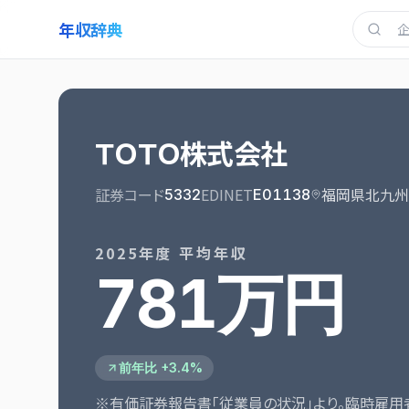
年収辞典
ＴＯＴＯ株式会社
証券コード
EDINET
福岡県北九州
5332
E01138
2025
年度 平均年収
781万円
前年比 +3.4%
※有価証券報告書「従業員の状況」より。臨時雇用