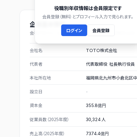
役職別年収情報は会員限定です
会員登録（無料）とプロフィール入力で見られます。
企業基本情報
ログイン
会員登録
会社プロフィール（有価証券報告書および gBizINFO より）
会社名
ＴＯＴＯ株式会社
代表者
代表取締役 社長執行役員
本社所在地
福岡県北九州市小倉北区中
設立日
-
資本金
355.8億円
従業員数（2025年度）
人
30,324
売上高（2025年度）
7374.4億円