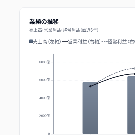
業績の推移
売上高・営業利益・経常利益（直近
6
年）
売上高（左軸）
営業利益（右軸）
経常利益（右
8000億
6000億
4000億
2000億
0