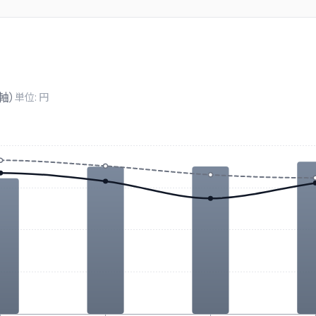
軸）
単位: 円