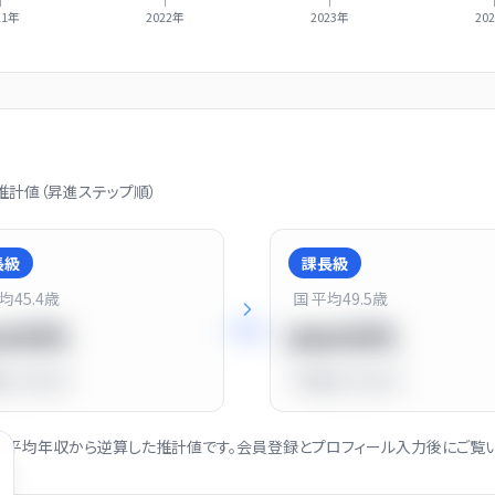
21年
2022年
2023年
20
計値（昇進ステップ順）
長級
課長級
平均
45.4
歳
国 平均
49.5
歳
+
25
%
20万円
900万円
比
-10.0%
平均比
+13.0%
社の平均年収から逆算した推計値です。会員登録とプロフィール入力後にご覧い