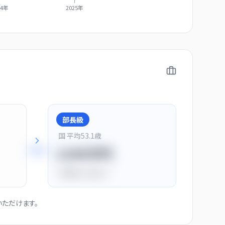
24年
2025年
部長級
国 平均
53.1
歳
+
28
%
1150万円
平均比
+44.0%
ただけます。