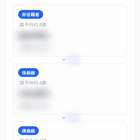
非役職者
国 平均
41.8
歳
550万円
平均比
-31.0%
+
31
%
係長級
国 平均
45.4
歳
720万円
平均比
-10.0%
+
25
%
課長級