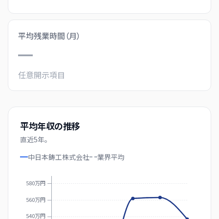
平均残業時間（月）
—
任意開示項目
平均年収の推移
直近
5
年。
中日本鋳工株式会社
業界
平均
580万円
560万円
540万円