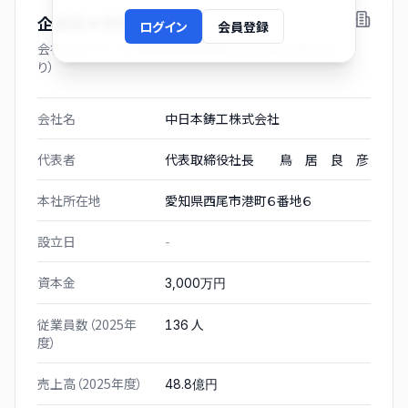
企業基本情報
ログイン
会員登録
会社プロフィール（有価証券報告書および gBizINFO よ
り）
会社名
中日本鋳工株式会社
代表者
代表取締役社長 鳥 居 良 彦
本社所在地
愛知県西尾市港町６番地６
設立日
-
資本金
3,000万円
従業員数（2025年
人
136
度）
売上高（2025年度）
48.8億円