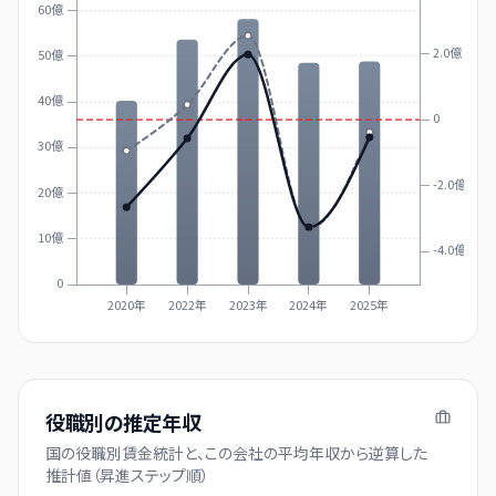
60億
2.0億
50億
40億
0
30億
-2.0億
20億
10億
-4.0億
0
2020年
2022年
2023年
2024年
2025年
役職別の推定年収
国の役職別賃金統計と、この会社の平均年収から逆算した
推計値（昇進ステップ順）