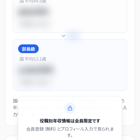
国 平均
49.5
歳
900万円
平均比
+13.0%
+
28
%
部長級
国 平均
53.1
歳
1150万円
平均比
+44.0%
国の役職別賃金（部長・課長・係長・非役職者）と、この会社の
平均年収から逆算した推計値です。会員登録とプロフィール入
力後にご覧いただけます。
役職別年収情報は会員限定です
会員登録（無料）とプロフィール入力で見られま
す。