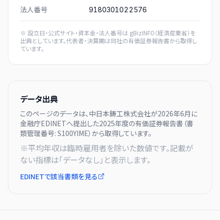
法人番号
9180301022576
※ 設立日・公式サイト・資本金・法人番号は
gBizINFO（経済産業省）
を
出典としています。代表者・決算期は同社の有価証券報告書から取得し
ています。
データ出典
このページのデータは、
中日本鋳工株式会社
が
2026年6月に
金融庁EDINETへ提出した
2025
年度の有価証券報告書（書
類管理番号:
S100YIME
）から取得しています。
※平均年収は臨時雇用者を除いた数値です。記載が
ない指標は「データなし」と表示します。
EDINETで該当書類を見る