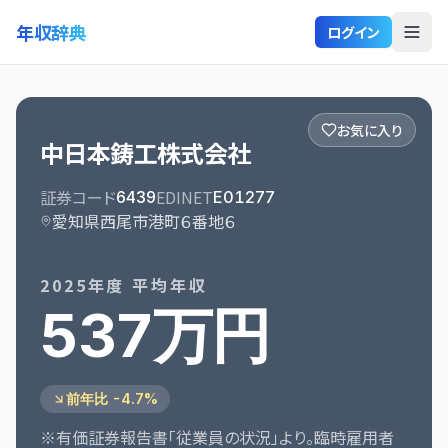
年収辞典
ログイン
お気に入り
中日本鋳工株式会社
証券コード
EDINET
6439
E01277
愛知県西尾市港町６番地６
2025
年度 平均年収
537万円
前年比 -4.7%
※有価証券報告書「従業員の状況」より。臨時雇用者