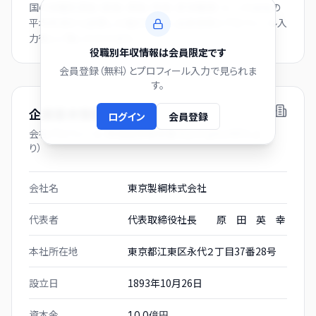
国の役職別賃金（部長・課長・係長・非役職者）と、この会社の
平均年収から逆算した推計値です。会員登録とプロフィール入
力後にご覧いただけます。
役職別年収情報は会員限定です
会員登録（無料）とプロフィール入力で見られま
す。
企業基本情報
ログイン
会員登録
会社プロフィール（有価証券報告書および gBizINFO よ
り）
会社名
東京製綱株式会社
代表者
代表取締役社長 原 田 英 幸
本社所在地
東京都江東区永代２丁目37番28号
設立日
1893年10月26日
資本金
10.0億円