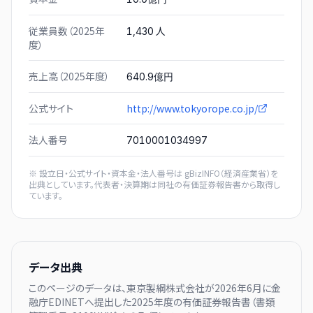
従業員数（2025年
人
1,430
度）
売上高（2025年度）
640.9億円
公式サイト
http://www.tokyorope.co.jp/
法人番号
7010001034997
※ 設立日・公式サイト・資本金・法人番号は
gBizINFO（経済産業省）
を
出典としています。代表者・決算期は同社の有価証券報告書から取得し
ています。
データ出典
このページのデータは、
東京製綱株式会社
が
2026年6月に
金
融庁EDINETへ提出した
2025
年度の有価証券報告書（書類