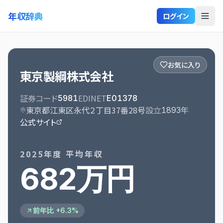
年収辞典
ログイン
お気に入り
東京製綱株式会社
証券コード
EDINET
5981
E01378
東京都江東区永代２丁目37番28号
設立
1893
年
公式サイト
2025
年度 平均年収
682万円
前年比 +6.3%