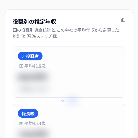
役職別の推定年収
国の役職別賃金統計と、この会社の平均年収から逆算した
推計値（昇進ステップ順）
非役職者
国 平均
41.8
歳
550万円
平均比
-31.0%
+
31
%
係長級
国 平均
45.4
歳
720万円