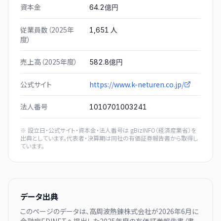
資本金
64.2億円
従業員数（2025年
人
1,651
度）
売上高（2025年度）
582.8億円
公式サイト
https://www.k-neturen.co.jp/
法人番号
1010701003241
※ 設立日・公式サイト・資本金・法人番号は
gBizINFO（経済産業省）
を
出典としています。代表者・決算期は同社の有価証券報告書から取得し
ています。
データ出典
このページのデータは、
高周波熱錬株式会社
が
2026年6月に