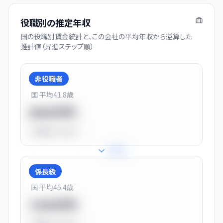
役職別の推定年収
国の役職別賃金統計と、この会社の平均年収から逆算した
推計値（昇進ステップ順）
非役職者
国 平均
41.8
歳
550万円
平均比
-31.0%
+
31
%
係長級
国 平均
45.4
歳
720万円