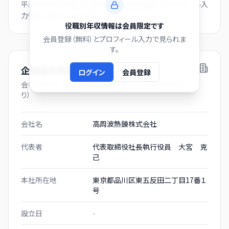
平均年収から逆算した推計値です。会員登録とプロフィール入
力後にご覧いただけます。
役職別年収情報は会員限定です
会員登録（無料）とプロフィール入力で見られま
す。
企業基本情報
ログイン
会員登録
会社プロフィール（有価証券報告書および gBizINFO よ
り）
会社名
高周波熱錬株式会社
代表者
代表取締役社長執行役員 大宮 克
己
本社所在地
東京都品川区東五反田二丁目17番１
号
設立日
-