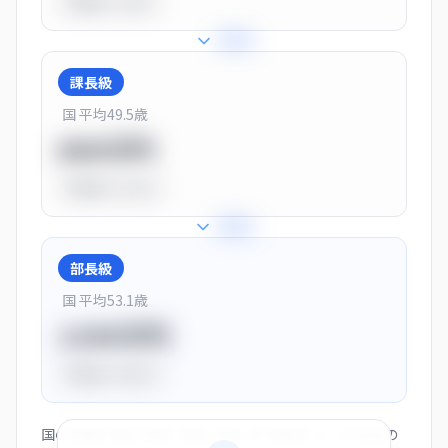
平均比
-10.0%
+
25
%
課長級
国 平均
49.5
歳
900万円
平均比
+13.0%
+
28
%
部長級
国 平均
53.1
歳
1150万円
平均比
+44.0%
国の役職別賃金（部長・課長・係長・非役職者）と、この会社の