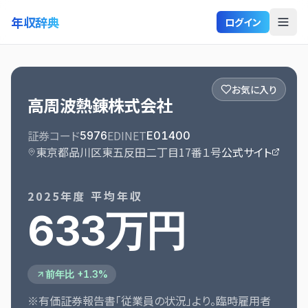
年収辞典
ログイン
お気に入り
高周波熱錬株式会社
証券コード
EDINET
5976
E01400
東京都品川区東五反田二丁目17番１号
公式サイト
2025
年度 平均年収
633万円
前年比 +1.3%
※有価証券報告書「従業員の状況」より。臨時雇用者