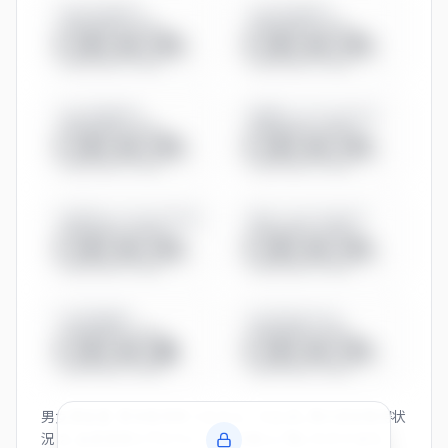
男性育休取得率
女性育休取得率
◯◯.◯%
◯◯.◯%
有給休暇取得率
管理職に占める女性比率
◯◯.◯%
◯◯.◯%
係長相当に占める女性比率
役員に占める女性比率
◯◯.◯%
◯◯.◯%
平均残業時間
男女賃金差（全体）
◯◯.◯h
◯◯.◯%
男女賃金差・育休取得率・くるみん／えるぼし等の認定取得状
況は、会員登録とプロフィール入力後にご覧いただけます。