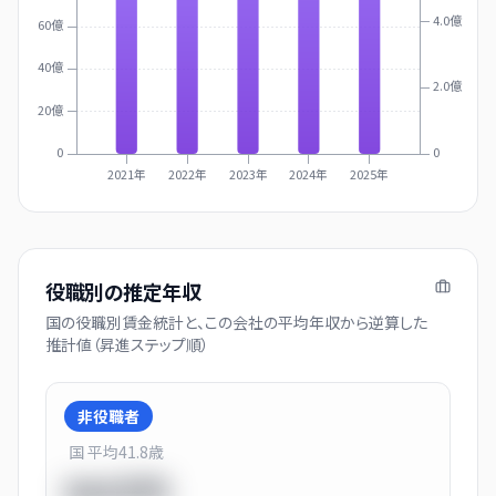
4.0億
60億
40億
2.0億
20億
0
0
2021年
2022年
2023年
2024年
2025年
役職別の推定年収
国の役職別賃金統計と、この会社の平均年収から逆算した
推計値（昇進ステップ順）
非役職者
国 平均
41.8
歳
550万円