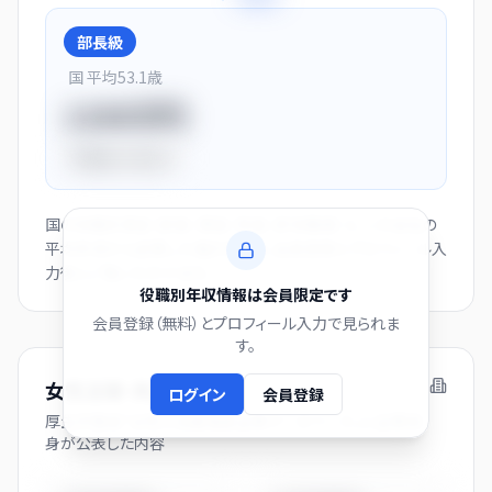
部長級
国 平均
53.1
歳
1150万円
平均比
+44.0%
国の役職別賃金（部長・課長・係長・非役職者）と、この会社の
平均年収から逆算した推計値です。会員登録とプロフィール入
力後にご覧いただけます。
役職別年収情報は会員限定です
会員登録（無料）とプロフィール入力で見られま
す。
女性活躍・両立支援の取り組み
ログイン
会員登録
厚生労働省「女性の活躍推進企業データベース」に企業自
身が公表した内容