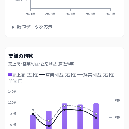
2021年
2022年
2023年
2024年
2025年
数値データを表示
業績の推移
売上高・営業利益・経常利益（直近
5
年）
売上高（左軸）
営業利益（右軸）
経常利益（右軸）
単位: 円
140億
8.0億
120億
100億
6.0億
80億