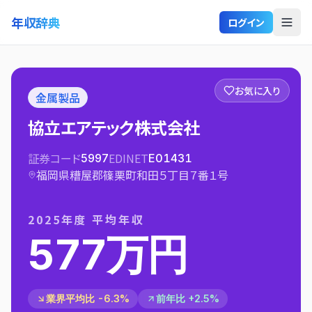
年収辞典
ログイン
お気に入り
金属製品
協立エアテック株式会社
証券コード
EDINET
5997
E01431
福岡県糟屋郡篠栗町和田５丁目７番１号
2025
年度 平均年収
577万円
業界平均比 -6.3%
前年比 +2.5%