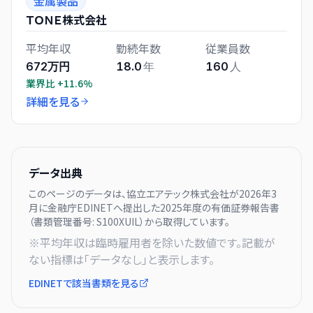
金属製品
ＴＯＮＥ株式会社
平均年収
勤続年数
従業員数
672万円
18.0
年
160
人
業界比
+11.6%
詳細を見る
データ出典
このページのデータは、
協立エアテック株式会社
が
2026年3
月に
金融庁EDINETへ提出した
2025
年度の有価証券報告書
（書類管理番号:
S100XUIL
）から取得しています。
※平均年収は臨時雇用者を除いた数値です。記載が
ない指標は「データなし」と表示します。
EDINETで該当書類を見る