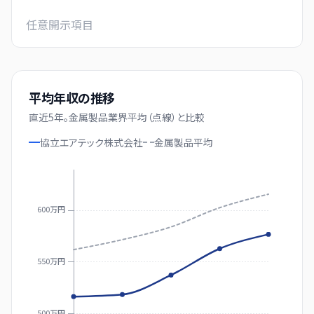
任意開示項目
平均年収の推移
直近
5
年。
金属製品業界平均（点線）と比較
協立エアテック株式会社
金属製品
平均
600万円
550万円
500万円