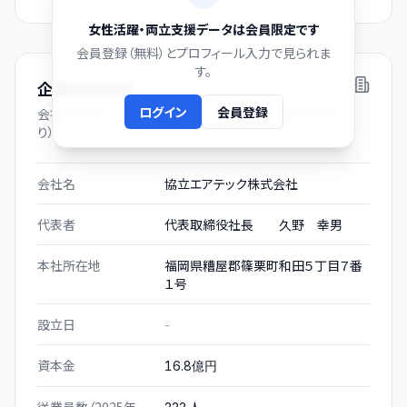
女性活躍・両立支援データは会員限定です
会員登録（無料）とプロフィール入力で見られま
す。
企業基本情報
ログイン
会員登録
会社プロフィール（有価証券報告書および gBizINFO よ
り）
会社名
協立エアテック株式会社
代表者
代表取締役社長 久野 幸男
本社所在地
福岡県糟屋郡篠栗町和田５丁目７番
１号
設立日
-
資本金
16.8億円