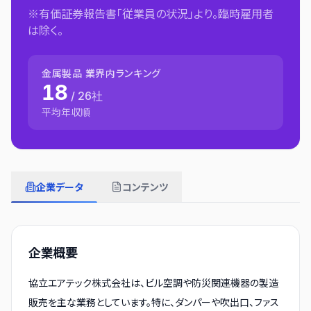
※有価証券報告書「従業員の状況」より。臨時雇用者
は除く。
金属製品
業界内ランキング
18
/
26
社
平均年収順
企業データ
コンテンツ
企業概要
協立エアテック株式会社は、ビル空調や防災関連機器の製造
販売を主な業務としています。特に、ダンパーや吹出口、ファス