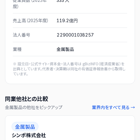
従業員数（2025年
人
333
度）
売上高（2025年度）
119.2億円
法人番号
2290001038257
業種
金属製品
※ 設立日・公式サイト・資本金・法人番号は
gBizINFO（経済産業省）
を
出典としています。代表者・決算期は同社の有価証券報告書から取得し
ています。
同業他社との比較
金属製品
の他社をピックアップ
業界内をすべて見る →
金属製品
シンポ株式会社