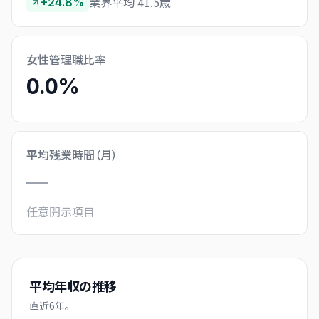
業界平均 41.5歳
+24.8%
女性管理職比率
0.0%
平均残業時間（月）
—
任意開示項目
平均年収の推移
直近
6
年。