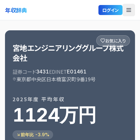
年収辞典
ログイン
お気に入り
宮地エンジニアリンググループ株式
会社
証券コード
EDINET
3431
E01461
東京都中央区日本橋富沢町９番19号
2025
年度 平均年収
1124万円
前年比 -3.9%