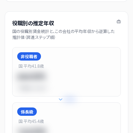
役職別の推定年収
国の役職別賃金統計と、この会社の平均年収から逆算した
推計値（昇進ステップ順）
非役職者
国 平均
41.8
歳
550万円
平均比
-31.0%
+
31
%
係長級
国 平均
45.4
歳
720万円