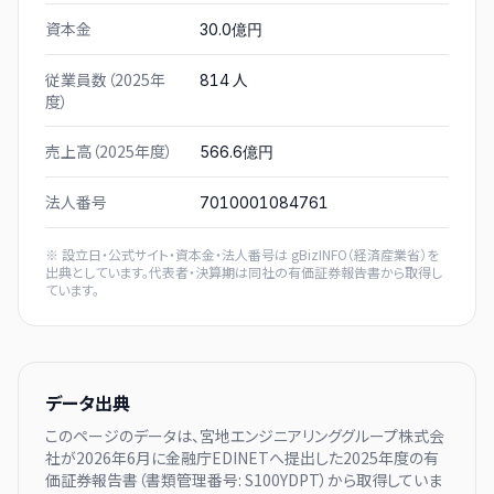
資本金
30.0億円
従業員数（2025年
人
814
度）
売上高（2025年度）
566.6億円
法人番号
7010001084761
※ 設立日・公式サイト・資本金・法人番号は
gBizINFO（経済産業省）
を
出典としています。代表者・決算期は同社の有価証券報告書から取得し
ています。
データ出典
このページのデータは、
宮地エンジニアリンググループ株式会
社
が
2026年6月に
金融庁EDINETへ提出した
2025
年度の有
価証券報告書（書類管理番号:
S100YDPT
）から取得していま