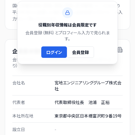
国の役職別賃金（部長・課長・係長・非役職者）と、この会社の
平均年収から逆算した推計値です。会員登録とプロフィール入
力後にご覧いただけます。
役職別年収情報は会員限定です
会員登録（無料）とプロフィール入力で見られま
す。
企業基本情報
ログイン
会員登録
会社プロフィール（有価証券報告書および gBizINFO よ
り）
会社名
宮地エンジニアリンググループ株式会
社
代表者
代表取締役社長 池浦 正裕
本社所在地
東京都中央区日本橋富沢町９番19号
設立日
-