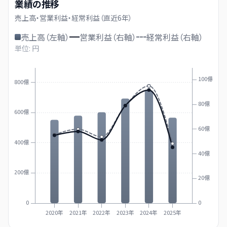
業績の推移
売上高・営業利益・経常利益（直近
6
年）
売上高（左軸）
営業利益（右軸）
経常利益（右軸）
単位: 円
100億
800億
80億
600億
60億
400億
40億
200億
20億
0
0
2020年
2021年
2022年
2023年
2024年
2025年