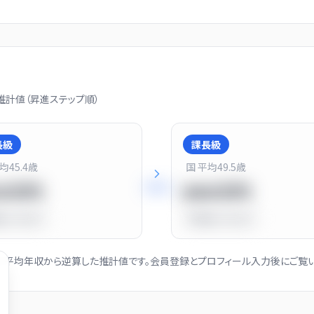
計値（昇進ステップ順）
長級
課長級
平均
45.4
歳
国 平均
49.5
歳
+
25
%
20万円
900万円
比
-10.0%
平均比
+13.0%
社の平均年収から逆算した推計値です。会員登録とプロフィール入力後にご覧い