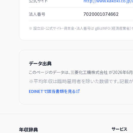
公式サイト
http://www.kakoki.co.jp/
法人番号
7020001074662
※ 設立日・公式サイト・資本金・法人番号は
gBizINFO（経済産業省）
データ出典
このページのデータは、
三菱化工機株式会社
が
2026年6
※平均年収は臨時雇用者を除いた数値です。記載が
EDINETで該当書類を見る
年収辞典
サービス