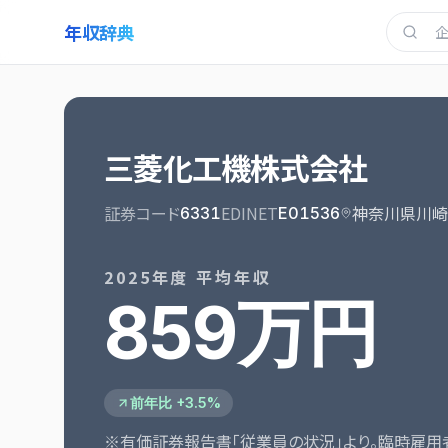
年収辞典
三菱化工機株式会社
証券コード
EDINET
神奈川県川崎
6331
E01536
2025
年度 平均年収
859万円
前年比 +3.5%
※有価証券報告書「従業員の状況」より。臨時雇用