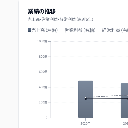
業績の推移
売上高・営業利益・経常利益（直近
6
年）
売上高（左軸）
営業利益（右軸）
経常利益（右
1000億
800億
600億
400億
200億
0
2020年
20