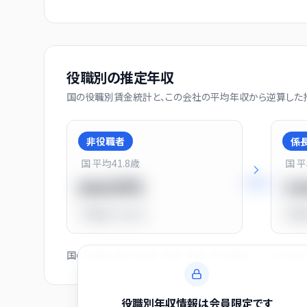
役職別の推定年収
国の役職別賃金統計と、この会社の平均年収から逆算した推
非役職者
係
国 平均
41.8
歳
国 
+
31
%
550万円
7
平均比
-31.0%
平均
国の役職別賃金（部長・課長・係長・非役職者）と、この会
役職別年収情報は会員限定です