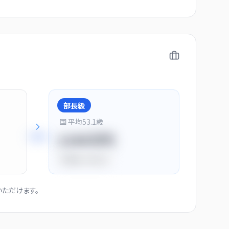
部長級
国 平均
53.1
歳
+
28
%
1150万円
平均比
+44.0%
ただけます。