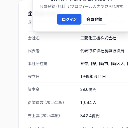
会員登録（無料）とプロフィール入力で見られます。
企業基本情報
ログイン
会員登録
会社プロフィール（有価証券報告書および gBizINFO より）
会社名
三菱化工機株式会社
代表者
代表取締役社長執行役員
本社所在地
神奈川県川崎市川崎区大川
設立日
1949年9月1日
資本金
39.6億円
従業員数（2025年度）
人
1,044
売上高（2025年度）
842.4億円