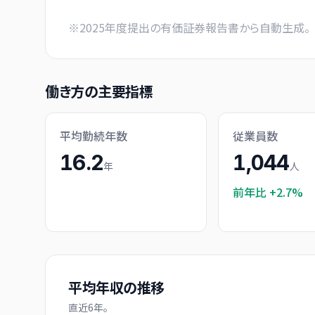
※
2025
年度提出の有価証券報告書から自動生成。
働き方の主要指標
平均勤続年数
従業員数
16.2
1,044
年
人
前年比
+2.7%
平均年収の推移
直近
6
年。