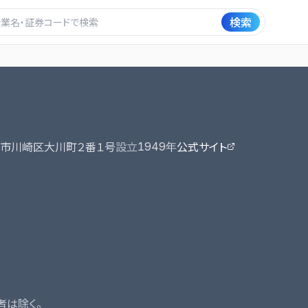
検索
市川崎区大川町２番１号
設立
公式サイト
1949
年
者は除く。