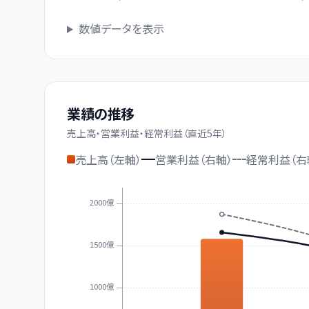
数値データを表示
業績の推移
売上高・営業利益・経常利益（直近
5
年）
売上高（左軸）
営業利益（右軸）
経常利益（右
2000億
1500億
1000億