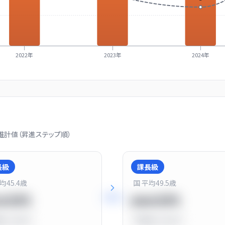
2022年
2023年
2024年
計値（昇進ステップ順）
長級
課長級
平均
45.4
歳
国 平均
49.5
歳
+
25
%
20万円
900万円
比
-10.0%
平均比
+13.0%