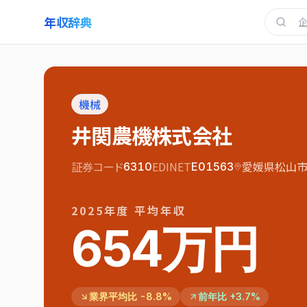
年収辞典
機械
井関農機株式会社
証券コード
EDINET
愛媛県松山市
6310
E01563
2025
年度 平均年収
654万円
業界平均比 -8.8%
前年比 +3.7%