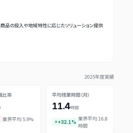
型商品の投入や地域特性に応じたソリューション提供
2025
年度実績
職比率
平均残業時間（月）
%
11.4
時間
業界平均 16.8
業界平均 5.9%
%
+32.1%
時間