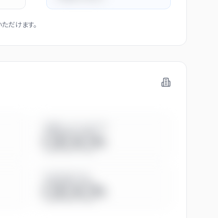
ただけます。
管理職に占める女性比率
◯◯.◯%
男女賃金差（全体）
◯◯.◯%