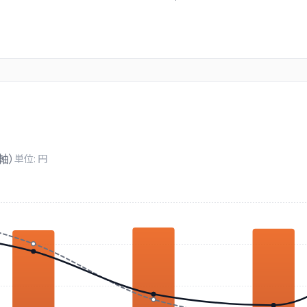
軸）
単位: 円