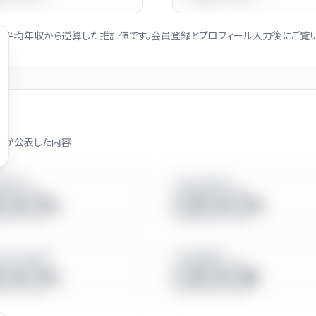
社の平均年収から逆算した推計値です。会員登録とプロフィール入力後にご覧い
身が公表した内容
休取得率
有給休暇取得率
◯.◯%
◯◯.◯%
占める女性比率
平均残業時間
◯.◯%
◯◯.◯h