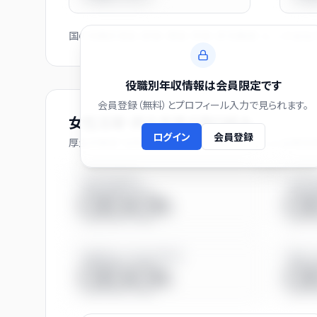
国の役職別賃金（部長・課長・係長・非役職者）と、この会
役職別年収情報は会員限定です
会員登録（無料）とプロフィール入力で見られます。
女性活躍・両立支援の取り組み
ログイン
会員登録
厚生労働省「女性の活躍推進企業データベース」に企業自
男性育休取得率
女性育
◯◯.◯%
◯
係長相当に占める女性比率
役員に
◯◯.◯%
◯