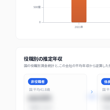
500億
0
2021年
役職別の推定年収
国の役職別賃金統計と、この会社の平均年収から逆算した推
非役職者
係
国 平均
41.8
歳
国 
+
31
%
550万円
7
平均比
-31.0%
平均