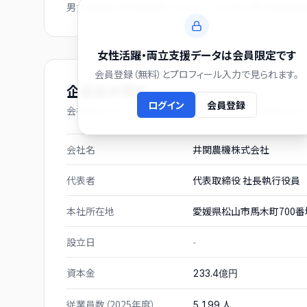
男女賃金差・育休取得率・くるみん／えるぼし等の認定取得
女性活躍・両立支援データは会員限定です
会員登録（無料）とプロフィール入力で見られます。
企業基本情報
ログイン
会員登録
会社プロフィール（有価証券報告書および gBizINFO より）
会社名
井関農機株式会社
代表者
代表取締役 社長執行役
本社所在地
愛媛県松山市馬木町700番
設立日
-
資本金
233.4億円
従業員数（2025年度）
人
5,199