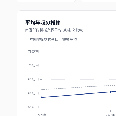
平均年収の推移
直近
5
年。
機械業界平均（点線）と比較
井関農機株式会社
機械
平均
750万円
700万円
650万円
600万円
550万円
2021年
2022年