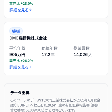
業界比
+28.0%
詳細を見る
機械
ＤＭＧ森精機株式会社
平均年収
勤続年数
従業員数
905万円
17.2
年
14,026
人
業界比
+26.2%
詳細を見る
データ出典
このページのデータは、
大同工業株式会社
が
2025年6月に
金
融庁EDINETへ提出した
2024
年度の有価証券報告書（書類
管理番号:
S100W0XG
）から取得しています。