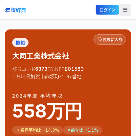
年収辞典
ログイン
お気に入り
機械
大同工業株式会社
証券コード
EDINET
6373
E01580
石川県加賀市熊坂町イ197番地
2024
年度 平均年収
558万円
業界平均比 -14.3%
前年比 +1.1%