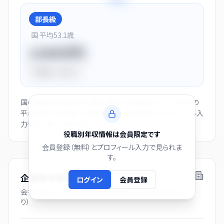
部長級
国 平均
53.1
歳
1150万円
平均比
+44.0%
国の役職別賃金（部長・課長・係長・非役職者）と、この会社の
平均年収から逆算した推計値です。会員登録とプロフィール入
力後にご覧いただけます。
役職別年収情報は会員限定です
会員登録（無料）とプロフィール入力で見られま
す。
企業基本情報
ログイン
会員登録
会社プロフィール（有価証券報告書および gBizINFO よ
り）