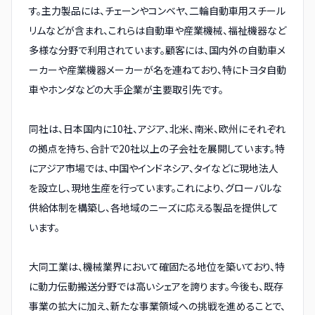
す。主力製品には、チェーンやコンベヤ、二輪自動車用スチール
リムなどが含まれ、これらは自動車や産業機械、福祉機器など
多様な分野で利用されています。顧客には、国内外の自動車メ
ーカーや産業機器メーカーが名を連ねており、特にトヨタ自動
車やホンダなどの大手企業が主要取引先です。
同社は、日本国内に10社、アジア、北米、南米、欧州にそれぞれ
の拠点を持ち、合計で20社以上の子会社を展開しています。特
にアジア市場では、中国やインドネシア、タイなどに現地法人
を設立し、現地生産を行っています。これにより、グローバルな
供給体制を構築し、各地域のニーズに応える製品を提供して
います。
大同工業は、機械業界において確固たる地位を築いており、特
に動力伝動搬送分野では高いシェアを誇ります。今後も、既存
事業の拡大に加え、新たな事業領域への挑戦を進めることで、