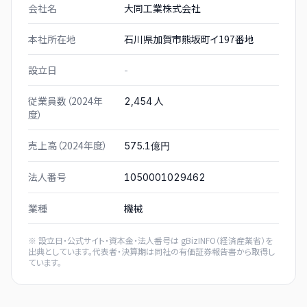
会社名
大同工業株式会社
本社所在地
石川県加賀市熊坂町イ197番地
設立日
-
従業員数（2024年
人
2,454
度）
売上高（2024年度）
575.1億円
法人番号
1050001029462
業種
機械
※ 設立日・公式サイト・資本金・法人番号は
gBizINFO（経済産業省）
を
出典としています。代表者・決算期は同社の有価証券報告書から取得し
ています。