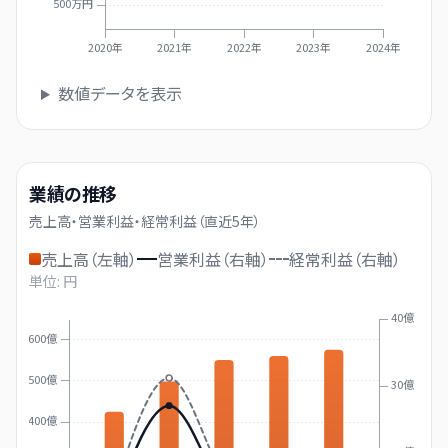
500万円
2020年
2021年
2022年
2023年
2024年
数値データを表示
業績の推移
売上高・営業利益・経常利益（直近
5
年）
売上高（左軸）
営業利益（右軸）
経常利益（右軸）
単位: 円
40億
600億
500億
30億
400億