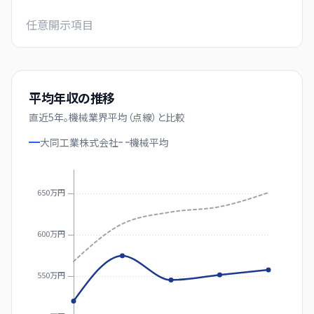
任意開示項目
平均年収の推移
直近
5
年。
機械業界平均（点線）と比較
大同工業株式会社
機械
平均
650万円
600万円
550万円