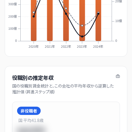
20億
300億
200億
10億
100億
0
0
2020年
2021年
2022年
2023年
2024年
役職別の推定年収
国の役職別賃金統計と、この会社の平均年収から逆算した
推計値（昇進ステップ順）
非役職者
国 平均
41.8
歳
550万円