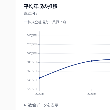
平均年収の推移
直近
6
年。
株式会社瑞光
業界
平均
640万円
620万円
600万円
580万円
560万円
540万円
520万円
2020年
2021年
数値データを表示