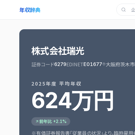
年収辞典
株式会社瑞光
証券コード
EDINET
大阪府茨木市
6279
E01677
2025
年度 平均年収
624万円
前年比 +2.1%
※有価証券報告書「従業員の状況」より。臨時雇用