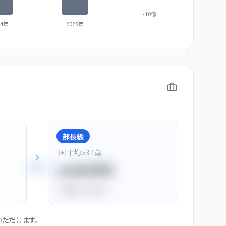
-10億
24年
2025年
部長級
国 平均
53.1
歳
+
28
%
1150万円
平均比
+44.0%
ただけます。