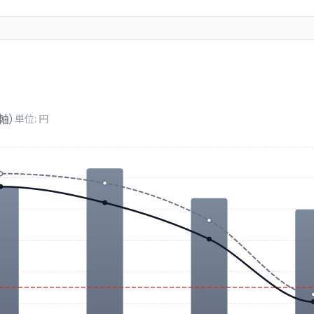
軸）
単位: 円