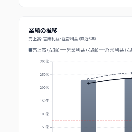
業績の推移
売上高・営業利益・経常利益（直近
6
年）
売上高（左軸）
営業利益（右軸）
経常利益（右
300億
250億
200億
150億
100億
50億