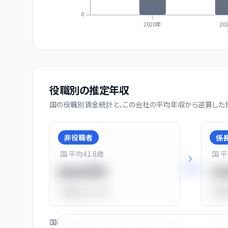
0
2020年
20
役職別の推定年収
国の役職別賃金統計と、この会社の平均年収から逆算した推
非役職者
係
国 平均
41.8
歳
国 
+
31
%
550万円
7
平均比
-31.0%
平均
国の役職別賃金（部長・課長・係長・非役職者）と、この会