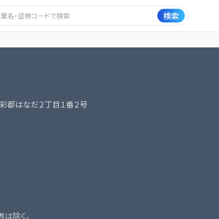
検索
彩都はなだ２丁目１番２号
者は除く。