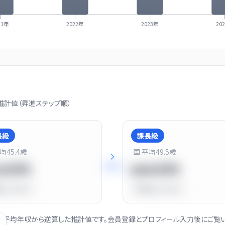
21年
2022年
2023年
20
計値（昇進ステップ順）
長級
課長級
平均
45.4
歳
国 平均
49.5
歳
+
25
%
20万円
900万円
比
-10.0%
平均比
+13.0%
社の平均年収から逆算した推計値です。会員登録とプロフィール入力後にご覧い