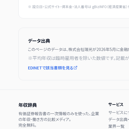
※ 設立日・公式サイト・資本金・法人番号は
gBizINFO（経済産業省）
データ出典
このページのデータは、
株式会社瑞光
が
2026年5月に
金融
※平均年収は臨時雇用者を除いた数値です。記載が
EDINETで該当書類を見る
年収辞典
サービス
サービスに
有価証券報告書の一次情報のみを使った、企業
の年収・働き方の比較メディア。
データ出典
完全無料。
業界一覧