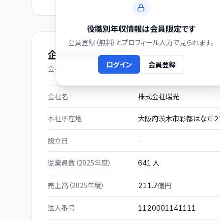
役職別年収情報は会員限定です
会員登録（無料）とプロフィール入力で見られます。
企業基本情報
ログイン
会員登録
会社プロフィール（有価証券報告書および gBizINFO より）
会社名
株式会社瑞光
本社所在地
大阪府茨木市彩都はなだ２
設立日
-
従業員数（2025年度）
人
641
売上高（2025年度）
211.7億円
法人番号
1120001141111