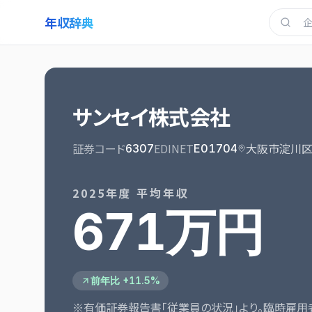
年収辞典
サンセイ株式会社
証券コード
EDINET
大阪市淀川区
6307
E01704
2025
年度 平均年収
671万円
前年比 +11.5%
※有価証券報告書「従業員の状況」より。臨時雇用