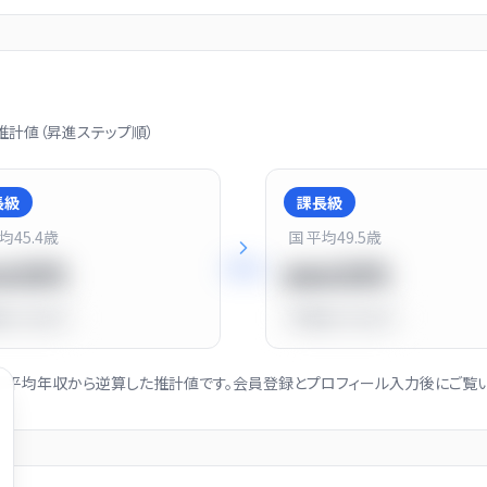
計値（昇進ステップ順）
長級
課長級
平均
45.4
歳
国 平均
49.5
歳
+
25
%
20万円
900万円
比
-10.0%
平均比
+13.0%
社の平均年収から逆算した推計値です。会員登録とプロフィール入力後にご覧い