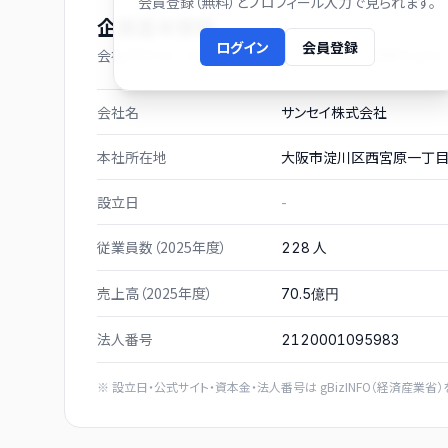
会員登録（無料）とプロフィール入力で見られます。
企業基本情報
ログイン
会員登録
会社プロフィール（有価証券報告書および gBizINFO より）
会社名
サンセイ株式会社
本社所在地
大阪市淀川区西宮原一丁目
設立日
-
従業員数（2025年度）
人
228
売上高（2025年度）
70.5億円
法人番号
2120001095983
※ 設立日・公式サイト・資本金・法人番号は
gBizINFO（経済産業省）