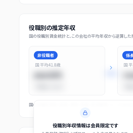
役職別の推定年収
国の役職別賃金統計と、この会社の平均年収から逆算した推
非役職者
係
国 平均
41.8
歳
国 
+
31
%
550万円
7
平均比
-31.0%
平均
国の役職別賃金（部長・課長・係長・非役職者）と、この会
役職別年収情報は会員限定です