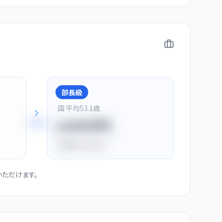
部長級
国 平均
53.1
歳
+
28
%
1150万円
平均比
+44.0%
ただけます。