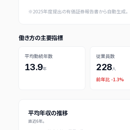
※
2025
年度提出の有価証券報告書から自動生成。
働き方の主要指標
平均勤続年数
従業員数
13.9
228
年
人
前年比
-1.3%
平均年収の推移
直近
6
年。