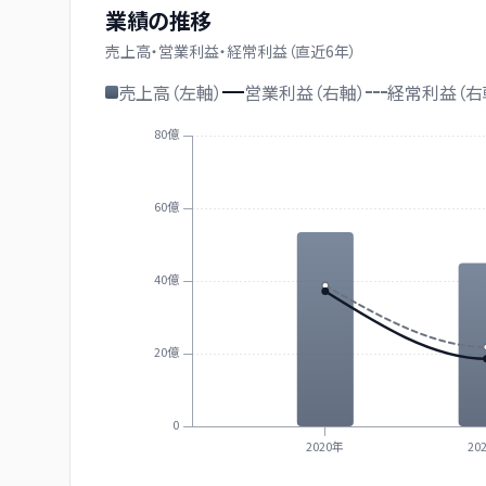
業績の推移
売上高・営業利益・経常利益（直近
6
年）
売上高（左軸）
営業利益（右軸）
経常利益（右
80億
60億
40億
20億
0
2020年
20