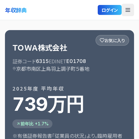
年収辞典
ログイン
お気に入り
ＴＯＷＡ株式会社
証券コード
EDINET
6315
E01708
京都市南区上鳥羽上調子町５番地
2025
年度 平均年収
739万円
前年比 +1.7%
※有価証券報告書「従業員の状況」より。臨時雇用者