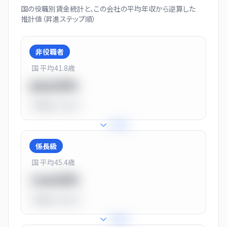
国の役職別賃金統計と、この会社の平均年収から逆算した
推計値（昇進ステップ順）
非役職者
国 平均
41.8
歳
550万円
平均比
-31.0%
+
31
%
係長級
国 平均
45.4
歳
720万円
平均比
-10.0%
+
25
%