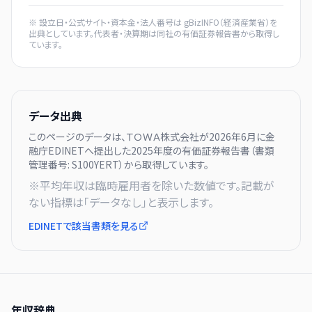
※ 設立日・公式サイト・資本金・法人番号は
gBizINFO（経済産業省）
を
出典としています。代表者・決算期は同社の有価証券報告書から取得し
ています。
データ出典
このページのデータは、
ＴＯＷＡ株式会社
が
2026年6月に
金
融庁EDINETへ提出した
2025
年度の有価証券報告書（書類
管理番号:
S100YERT
）から取得しています。
※平均年収は臨時雇用者を除いた数値です。記載が
ない指標は「データなし」と表示します。
EDINETで該当書類を見る
年収辞典