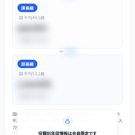
課長級
国 平均
49.5
歳
900万円
平均比
+13.0%
+
28
%
部長級
国 平均
53.1
歳
1150万円
平均比
+44.0%
国の役職別賃金（部長・課長・係長・非役職者）と、この会社の
平均年収から逆算した推計値です。会員登録とプロフィール入
力後にご覧いただけます。
役職別年収情報は会員限定です