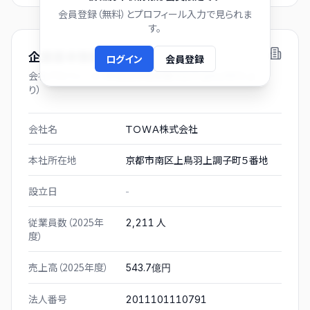
会員登録（無料）とプロフィール入力で見られま
す。
企業基本情報
ログイン
会員登録
会社プロフィール（有価証券報告書および gBizINFO よ
り）
会社名
ＴＯＷＡ株式会社
本社所在地
京都市南区上鳥羽上調子町５番地
設立日
-
従業員数（2025年
人
2,211
度）
売上高（2025年度）
543.7億円
法人番号
2011101110791