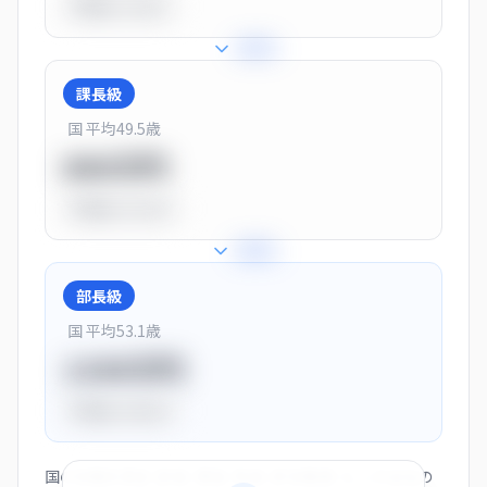
平均比
-10.0%
+
25
%
課長級
国 平均
49.5
歳
900万円
平均比
+13.0%
+
28
%
部長級
国 平均
53.1
歳
1150万円
平均比
+44.0%
国の役職別賃金（部長・課長・係長・非役職者）と、この会社の