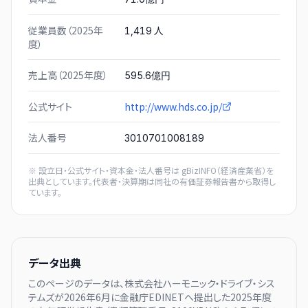
従業員数（2025年
人
1,419
度）
売上高（2025年度）
595.6億円
公式サイト
http://www.hds.co.jp/
法人番号
3010701008189
※ 設立日・公式サイト・資本金・法人番号は
gBizINFO（経済産業省）
を
出典としています。代表者・決算期は同社の有価証券報告書から取得し
ています。
データ出典
このページのデータは、
株式会社ハーモニック・ドライブ・シス
テムズ
が
2026年6月に
金融庁EDINETへ提出した
2025
年度