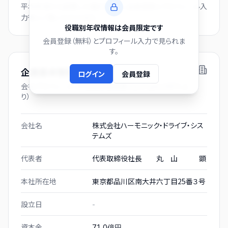
平均年収から逆算した推計値です。会員登録とプロフィール入
力後にご覧いただけます。
役職別年収情報は会員限定です
会員登録（無料）とプロフィール入力で見られま
す。
企業基本情報
ログイン
会員登録
会社プロフィール（有価証券報告書および gBizINFO よ
り）
会社名
株式会社ハーモニック・ドライブ・シス
テムズ
代表者
代表取締役社長 丸 山 顕
本社所在地
東京都品川区南大井六丁目25番３号
設立日
-
資本金
71.0億円