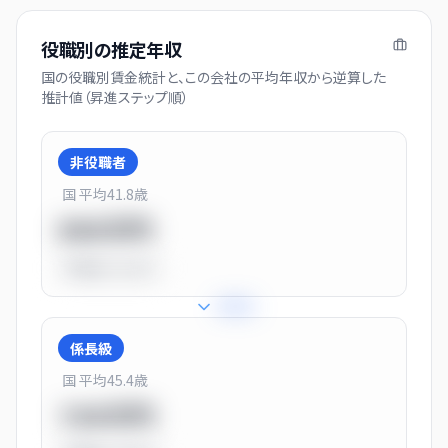
役職別の推定年収
国の役職別賃金統計と、この会社の平均年収から逆算した
推計値（昇進ステップ順）
非役職者
国 平均
41.8
歳
550万円
平均比
-31.0%
+
31
%
係長級
国 平均
45.4
歳
720万円