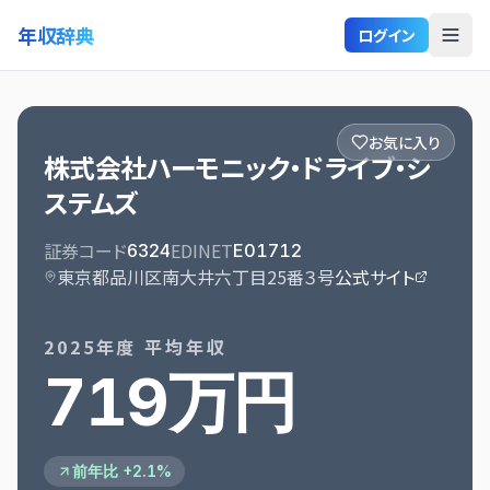
年収辞典
ログイン
お気に入り
株式会社ハーモニック・ドライブ・シ
ステムズ
証券コード
EDINET
6324
E01712
東京都品川区南大井六丁目25番３号
公式サイト
2025
年度 平均年収
719万円
前年比 +2.1%