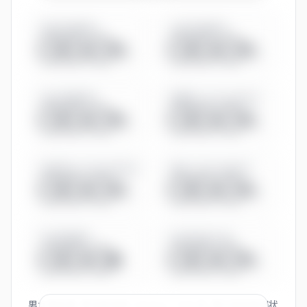
男性育休取得率
女性育休取得率
◯◯.◯%
◯◯.◯%
有給休暇取得率
管理職に占める女性比率
◯◯.◯%
◯◯.◯%
係長相当に占める女性比率
役員に占める女性比率
◯◯.◯%
◯◯.◯%
平均残業時間
男女賃金差（全体）
◯◯.◯h
◯◯.◯%
男女賃金差・育休取得率・くるみん／えるぼし等の認定取得状