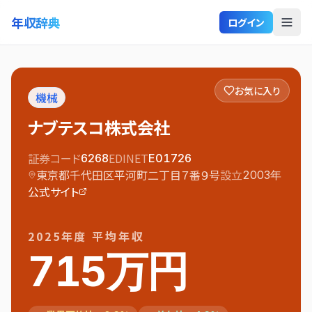
年収辞典
ログイン
お気に入り
機械
ナブテスコ株式会社
証券コード
EDINET
6268
E01726
東京都千代田区平河町二丁目７番９号
設立
2003
年
公式サイト
2025
年度 平均年収
715万円