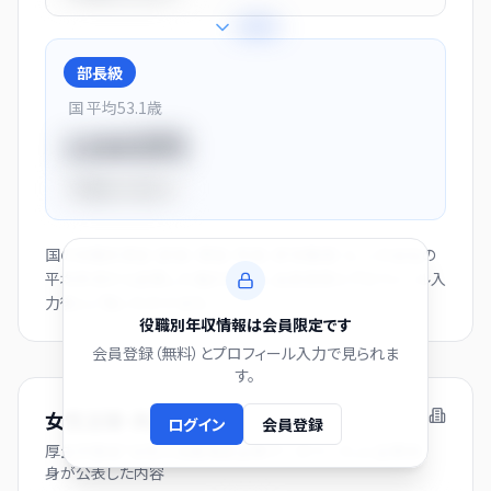
+
28
%
部長級
国 平均
53.1
歳
1150万円
平均比
+44.0%
国の役職別賃金（部長・課長・係長・非役職者）と、この会社の
平均年収から逆算した推計値です。会員登録とプロフィール入
力後にご覧いただけます。
役職別年収情報は会員限定です
会員登録（無料）とプロフィール入力で見られま
す。
女性活躍・両立支援の取り組み
ログイン
会員登録
厚生労働省「女性の活躍推進企業データベース」に企業自
身が公表した内容