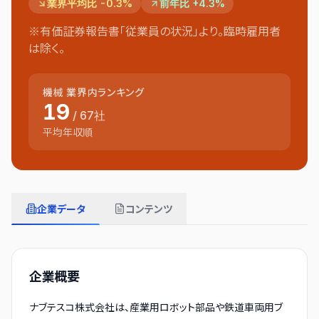
業界平均比 -0.3%
前年比 +4.3%
※有価証券報告書「従業員の状況」より。臨時雇用者
は除く。
機械
業界内ランキング
19
/
67
社
平均年収順
企業データ
コンテンツ
企業概要
ナブテスコ株式会社は、産業用ロボット部品や鉄道車両用ブ