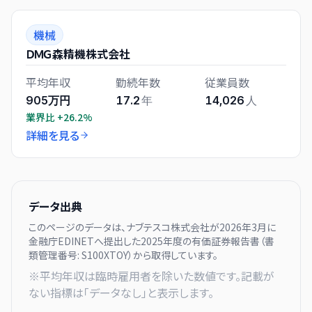
機械
ＤＭＧ森精機株式会社
平均年収
勤続年数
従業員数
905万円
17.2
年
14,026
人
業界比
+26.2%
詳細を見る
データ出典
このページのデータは、
ナブテスコ株式会社
が
2026年3月に
金融庁EDINETへ提出した
2025
年度の有価証券報告書（書
類管理番号:
S100XTOY
）から取得しています。
※平均年収は臨時雇用者を除いた数値です。記載が
ない指標は「データなし」と表示します。