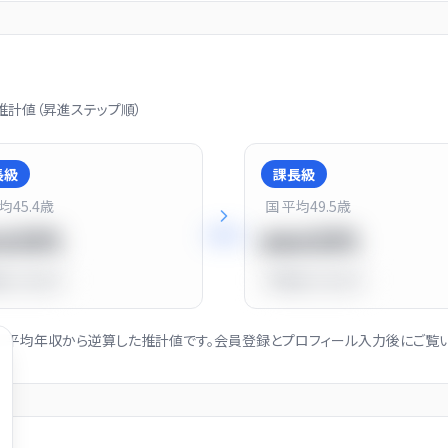
計値（昇進ステップ順）
長級
課長級
平均
45.4
歳
国 平均
49.5
歳
+
25
%
20万円
900万円
比
-10.0%
平均比
+13.0%
社の平均年収から逆算した推計値です。会員登録とプロフィール入力後にご覧い