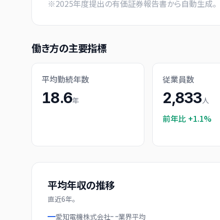
※
2025
年度提出の有価証券報告書から自動生成。
働き方の主要指標
平均勤続年数
従業員数
18.6
2,833
年
人
前年比
+1.1%
平均年収の推移
直近
6
年。
愛知電機株式会社
業界
平均