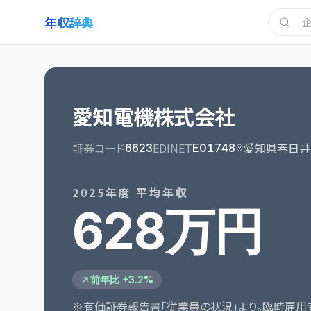
年収辞典
愛知電機株式会社
証券コード
EDINET
愛知県春日井
6623
E01748
2025
年度 平均年収
628万円
前年比 +3.2%
※有価証券報告書「従業員の状況」より。臨時雇用