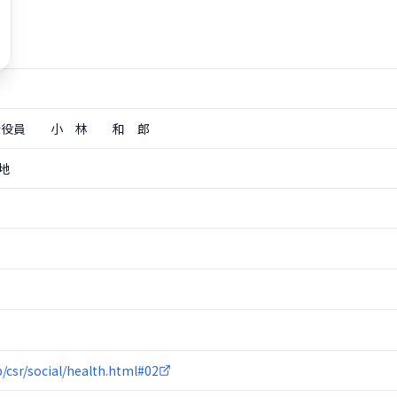
執行役員 小 林 和 郎
地
p/csr/social/health.html#02