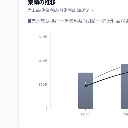
業績の推移
売上高・営業利益・経常利益（直近
6
年）
売上高（左軸）
営業利益（右軸）
経常利益（右
1500億
1000億
500億
0
2020年
20