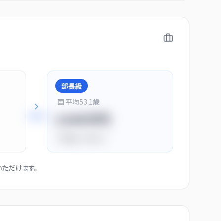
部長級
国 平均
53.1
歳
+
28
%
1150万円
平均比
+44.0%
ただけます。