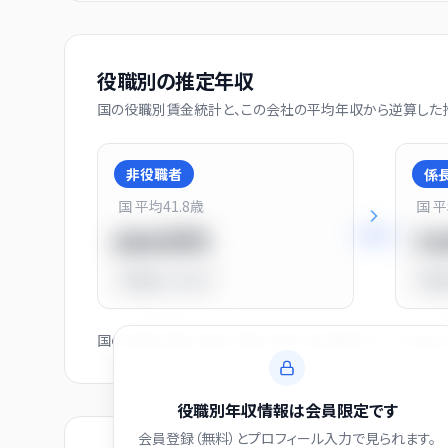
役職別の推定年収
国の役職別賃金統計と、この会社の平均年収から逆算した推
非役職者
係
国 平均
41.8
歳
国 
+
31
%
550万円
7
平均比
-31.0%
平均
国の役職別賃金（部長・課長・係長・非役職者）と、この会
役職別年収情報は会員限定です
会員登録（無料）とプロフィール入力で見られます。