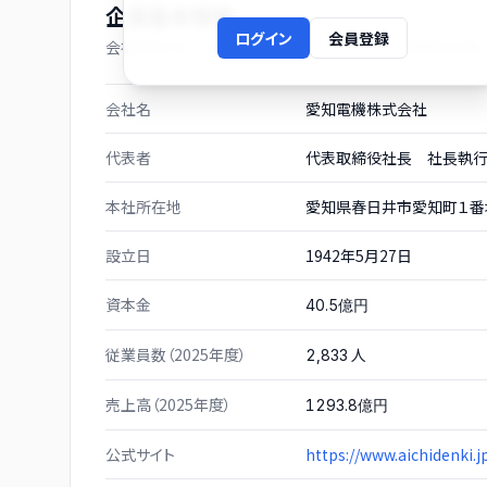
企業基本情報
ログイン
会員登録
会社プロフィール（有価証券報告書および gBizINFO より）
会社名
愛知電機株式会社
代表者
代表取締役社長 社長
本社所在地
愛知県春日井市愛知町１番
設立日
1942年5月27日
資本金
40.5億円
従業員数（2025年度）
人
2,833
売上高（2025年度）
1293.8億円
公式サイト
https://www.aichidenki.j