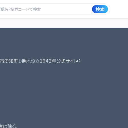
検索
市愛知町１番地
設立
公式サイト
1942
年
者は除く。