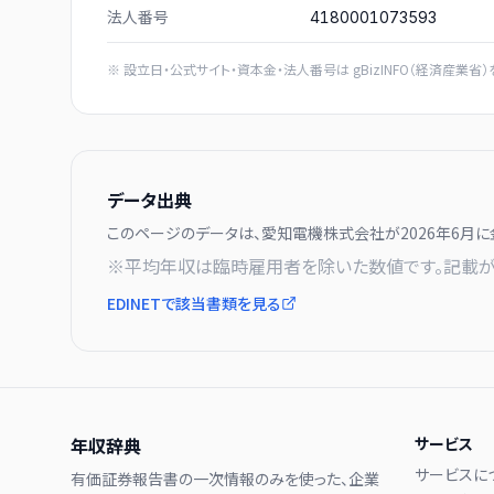
法人番号
4180001073593
※ 設立日・公式サイト・資本金・法人番号は
gBizINFO（経済産業省）
データ出典
このページのデータは、
愛知電機株式会社
が
2026年6月に
※平均年収は臨時雇用者を除いた数値です。記載が
EDINETで該当書類を見る
年収辞典
サービス
サービスに
有価証券報告書の一次情報のみを使った、企業