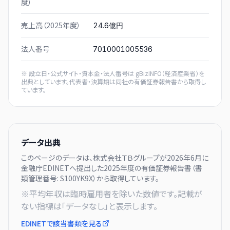
度）
売上高（2025年度）
24.6億円
法人番号
7010001005536
※ 設立日・公式サイト・資本金・法人番号は
gBizINFO（経済産業省）
を
出典としています。代表者・決算期は同社の有価証券報告書から取得し
ています。
データ出典
このページのデータは、
株式会社ＴＢグループ
が
2026年6月に
金融庁EDINETへ提出した
2025
年度の有価証券報告書（書
類管理番号:
S100YK9X
）から取得しています。
※平均年収は臨時雇用者を除いた数値です。記載が
ない指標は「データなし」と表示します。
EDINETで該当書類を見る