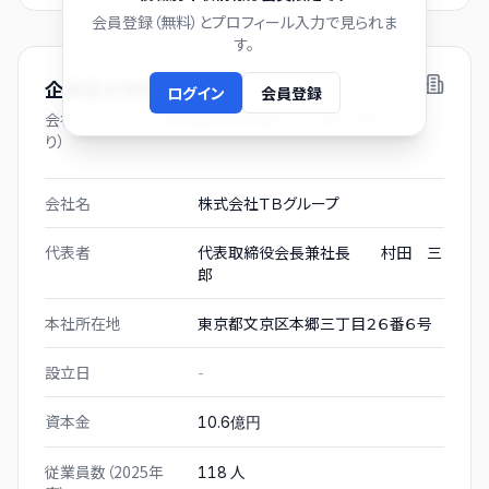
会員登録（無料）とプロフィール入力で見られま
す。
企業基本情報
ログイン
会員登録
会社プロフィール（有価証券報告書および gBizINFO よ
り）
会社名
株式会社ＴＢグループ
代表者
代表取締役会長兼社長 村田 三
郎
本社所在地
東京都文京区本郷三丁目２６番６号
設立日
-
資本金
10.6億円
従業員数（2025年
人
118