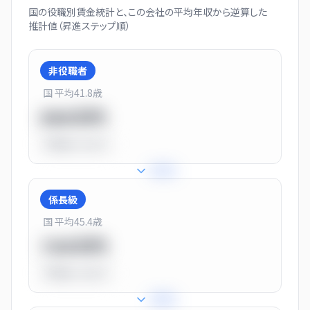
国の役職別賃金統計と、この会社の平均年収から逆算した
推計値（昇進ステップ順）
非役職者
国 平均
41.8
歳
550万円
平均比
-31.0%
+
31
%
係長級
国 平均
45.4
歳
720万円
平均比
-10.0%
+
25
%