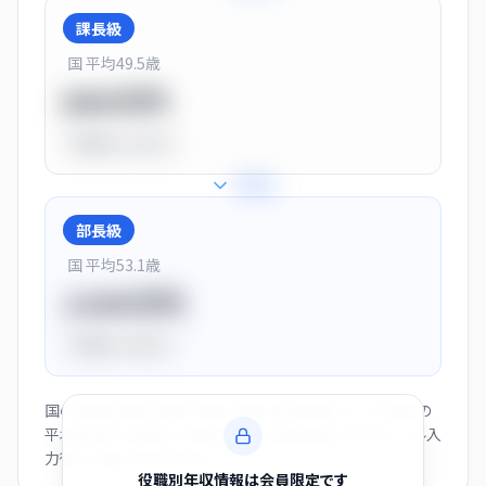
課長級
国 平均
49.5
歳
900万円
平均比
+13.0%
+
28
%
部長級
国 平均
53.1
歳
1150万円
平均比
+44.0%
国の役職別賃金（部長・課長・係長・非役職者）と、この会社の
平均年収から逆算した推計値です。会員登録とプロフィール入
力後にご覧いただけます。
役職別年収情報は会員限定です