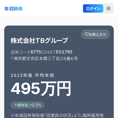
年収辞典
ログイン
お気に入り
株式会社ＴＢグループ
証券コード
EDINET
6775
E01795
東京都文京区本郷三丁目２６番６号
2025
年度 平均年収
495万円
前年比 +2.2%
※有価証券報告書「従業員の状況」より。臨時雇用者