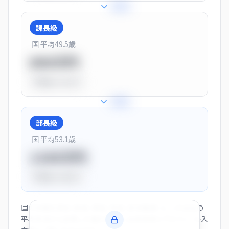
+
25
%
課長級
国 平均
49.5
歳
900万円
平均比
+13.0%
+
28
%
部長級
国 平均
53.1
歳
1150万円
平均比
+44.0%
国の役職別賃金（部長・課長・係長・非役職者）と、この会社の
平均年収から逆算した推計値です。会員登録とプロフィール入