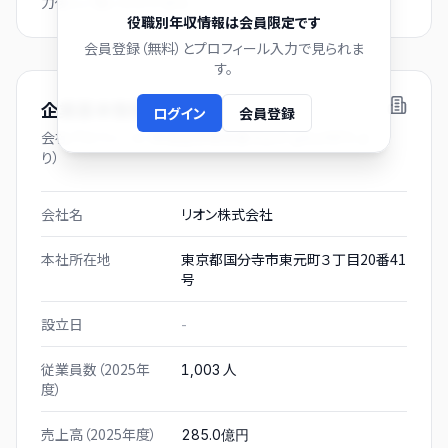
力後にご覧いただけます。
役職別年収情報は会員限定です
会員登録（無料）とプロフィール入力で見られま
す。
企業基本情報
ログイン
会員登録
会社プロフィール（有価証券報告書および gBizINFO よ
り）
会社名
リオン株式会社
本社所在地
東京都国分寺市東元町３丁目20番41
号
設立日
-
従業員数（2025年
人
1,003
度）
売上高（2025年度）
285.0億円