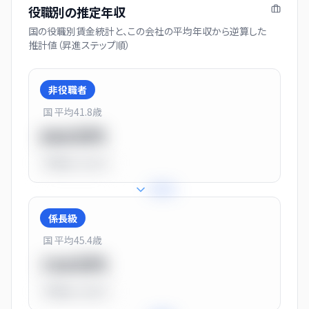
役職別の推定年収
国の役職別賃金統計と、この会社の平均年収から逆算した
推計値（昇進ステップ順）
非役職者
国 平均
41.8
歳
550万円
平均比
-31.0%
+
31
%
係長級
国 平均
45.4
歳
720万円
平均比
-10.0%