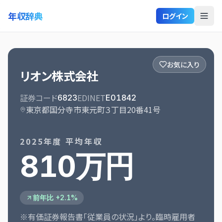
年収辞典
ログイン
お気に入り
リオン株式会社
証券コード
EDINET
6823
E01842
東京都国分寺市東元町３丁目20番41号
2025
年度 平均年収
810万円
前年比 +2.1%
※有価証券報告書「従業員の状況」より。臨時雇用者