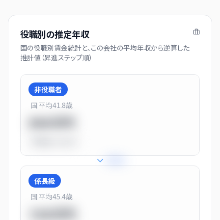
役職別の推定年収
国の役職別賃金統計と、この会社の平均年収から逆算した
推計値（昇進ステップ順）
非役職者
国 平均
41.8
歳
550万円
平均比
-31.0%
+
31
%
係長級
国 平均
45.4
歳
720万円