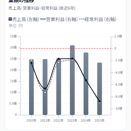
売上高・営業利益・経常利益（直近
6
年）
売上高（左軸）
営業利益（右軸）
経常利益（右軸）
単位: 円
35億
2.0億
30億
0
25億
-2.0億
20億
-4.0億
15億
-6.0億
10億
-8.0億
5.0億
-10億
0
2020年
2021年
2022年
2023年
2024年
2025年