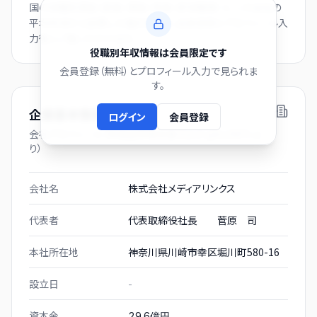
国の役職別賃金（部長・課長・係長・非役職者）と、この会社の
平均年収から逆算した推計値です。会員登録とプロフィール入
力後にご覧いただけます。
役職別年収情報は会員限定です
会員登録（無料）とプロフィール入力で見られま
す。
企業基本情報
ログイン
会員登録
会社プロフィール（有価証券報告書および gBizINFO よ
り）
会社名
株式会社メディアリンクス
代表者
代表取締役社長 菅原 司
本社所在地
神奈川県川崎市幸区堀川町580-16
設立日
-
資本金
29.6億円