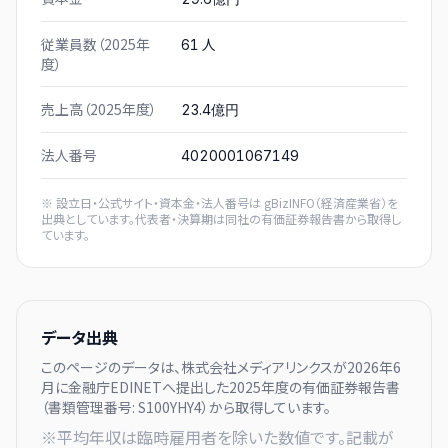
従業員数（2025年
人
61
度）
売上高（2025年度）
23.4億円
法人番号
4020001067149
※ 設立日・公式サイト・資本金・法人番号は
gBizINFO（経済産業省）
を
出典としています。代表者・決算期は同社の有価証券報告書から取得し
ています。
データ出典
このページのデータは、
株式会社メディアリンクス
が
2026年6
月に
金融庁EDINETへ提出した
2025
年度の有価証券報告書
（書類管理番号:
S100YHY4
）から取得しています。
※平均年収は臨時雇用者を除いた数値です。記載が