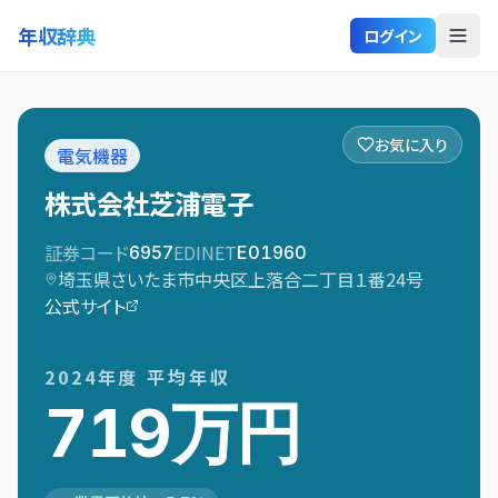
年収辞典
ログイン
お気に入り
電気機器
株式会社芝浦電子
証券コード
EDINET
6957
E01960
埼玉県さいたま市中央区上落合二丁目１番24号
公式サイト
2024
年度 平均年収
719万円