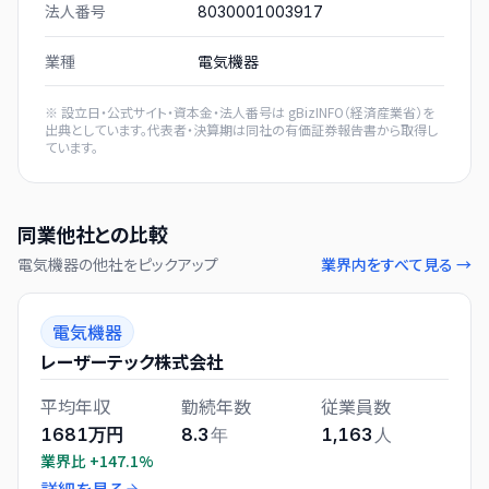
法人番号
8030001003917
業種
電気機器
※ 設立日・公式サイト・資本金・法人番号は
gBizINFO（経済産業省）
を
出典としています。代表者・決算期は同社の有価証券報告書から取得し
ています。
同業他社との比較
電気機器
の他社をピックアップ
業界内をすべて見る →
電気機器
レーザーテック株式会社
平均年収
勤続年数
従業員数
1681万円
8.3
年
1,163
人
業界比
+147.1%