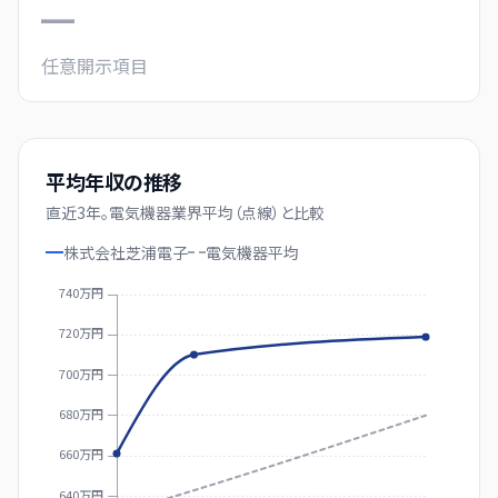
—
任意開示項目
平均年収の推移
直近
3
年。
電気機器業界平均（点線）と比較
株式会社芝浦電子
電気機器
平均
740万円
720万円
700万円
680万円
660万円
640万円