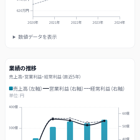
620万円
2020年
2021年
2022年
2023年
2024年
数値データを表示
業績の推移
売上高・営業利益・経常利益（直近
5
年）
売上高（左軸）
営業利益（右軸）
経常利益（右軸）
単位: 円
400億
60億
50億
300億
40億