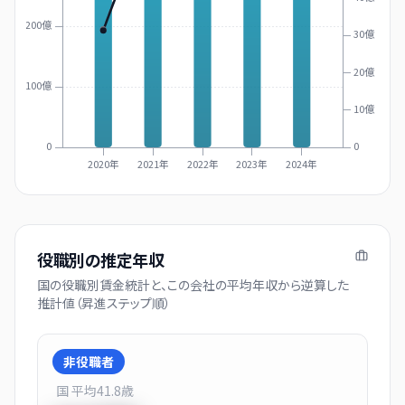
200億
30億
20億
100億
10億
0
0
2020年
2021年
2022年
2023年
2024年
役職別の推定年収
国の役職別賃金統計と、この会社の平均年収から逆算した
推計値（昇進ステップ順）
非役職者
国 平均
41.8
歳