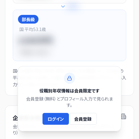
+
28
%
部長級
国 平均
53.1
歳
1150万円
平均比
+44.0%
国の役職別賃金（部長・課長・係長・非役職者）と、この会社の
平均年収から逆算した推計値です。会員登録とプロフィール入
力後にご覧いただけます。
役職別年収情報は会員限定です
会員登録（無料）とプロフィール入力で見られま
す。
企業基本情報
ログイン
会員登録
会社プロフィール（有価証券報告書および gBizINFO よ
り）