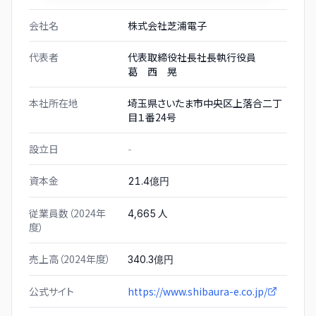
会社名
株式会社芝浦電子
代表者
代表取締役社長社長執行役員
葛 西 晃
本社所在地
埼玉県さいたま市中央区上落合二丁
目１番24号
設立日
-
資本金
21.4億円
従業員数（2024年
人
4,665
度）
売上高（2024年度）
340.3億円
公式サイト
https://www.shibaura-e.co.jp/