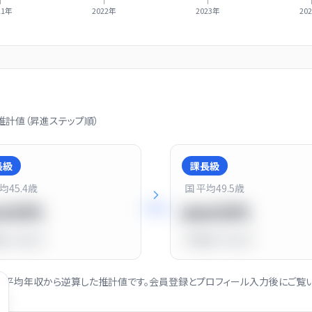
21年
2022年
2023年
20
計値（昇進ステップ順）
長級
課長級
平均
45.4
歳
国 平均
49.5
歳
+
25
%
20万円
900万円
比
-10.0%
平均比
+13.0%
社の平均年収から逆算した推計値です。会員登録とプロフィール入力後にご覧い