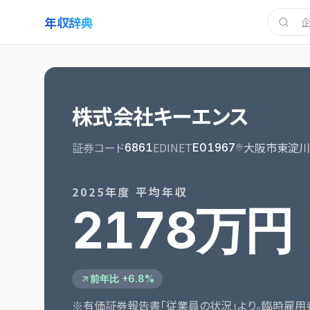
年収辞典
株式会社キーエンス
証券コード
EDINET
大阪市東淀川
6861
E01967
2025
年度 平均年収
2178万円
前年比 +6.8%
※有価証券報告書「従業員の状況」より。臨時雇用