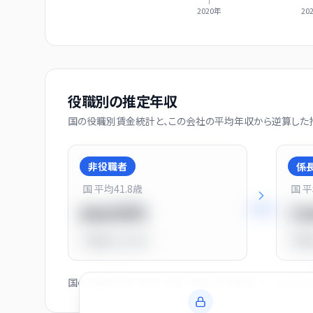
2020年
20
役職別の推定年収
国の役職別賃金統計と、この会社の平均年収から逆算した推
非役職者
係
国 平均
41.8
歳
国 
+
31
%
550万円
7
平均比
-31.0%
平均
国の役職別賃金（部長・課長・係長・非役職者）と、この会