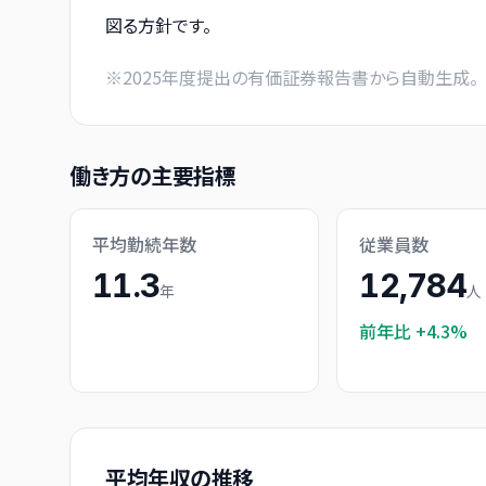
図る方針です。
※
2025
年度提出の有価証券報告書から自動生成。
働き方の主要指標
平均勤続年数
従業員数
11.3
12,784
年
人
前年比
+4.3%
平均年収の推移