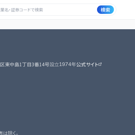
検索
区東中島1丁目3番14号
設立
公式サイト
1974
年
者は除く。