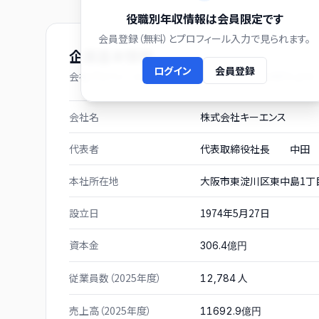
役職別年収情報は会員限定です
会員登録（無料）とプロフィール入力で見られます。
企業基本情報
ログイン
会員登録
会社プロフィール（有価証券報告書および gBizINFO より）
会社名
株式会社キーエンス
代表者
代表取締役社長 中田 
本社所在地
大阪市東淀川区東中島1丁目
設立日
1974年5月27日
資本金
306.4億円
従業員数（2025年度）
人
12,784
売上高（2025年度）
11692.9億円