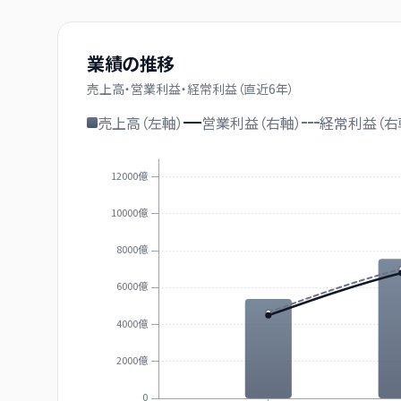
業績の推移
売上高・営業利益・経常利益（直近
6
年）
売上高（左軸）
営業利益（右軸）
経常利益（右
12000億
10000億
8000億
6000億
4000億
2000億
0