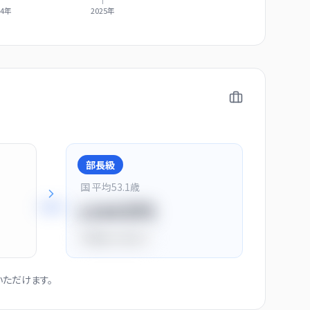
24年
2025年
部長級
国 平均
53.1
歳
+
28
%
1150万円
平均比
+44.0%
ただけます。