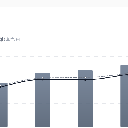
軸）
単位: 円