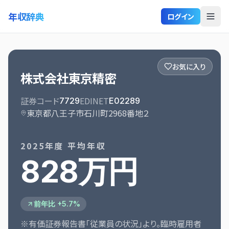
年収辞典
ログイン
お気に入り
株式会社東京精密
証券コード
EDINET
7729
E02289
東京都八王子市石川町2968番地２
2025
年度 平均年収
828万円
前年比 +5.7%
※有価証券報告書「従業員の状況」より。臨時雇用者