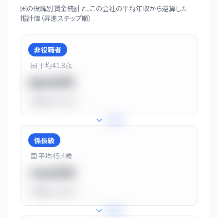
国の役職別賃金統計と、この会社の平均年収から逆算した
推計値（昇進ステップ順）
非役職者
国 平均
41.8
歳
550万円
平均比
-31.0%
+
31
%
係長級
国 平均
45.4
歳
720万円
平均比
-10.0%
+
25
%