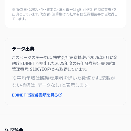
※ 設立日・公式サイト・資本金・法人番号は
gBizINFO（経済産業省）
を
出典としています。代表者・決算期は同社の有価証券報告書から取得し
ています。
データ出典
このページのデータは、
株式会社東京精密
が
2026年6月に
金
融庁EDINETへ提出した
2025
年度の有価証券報告書（書類
管理番号:
S100YEOP
）から取得しています。
※平均年収は臨時雇用者を除いた数値です。記載が
ない指標は「データなし」と表示します。
EDINETで該当書類を見る
年収辞典