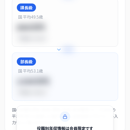
課長級
国 平均
49.5
歳
900万円
平均比
+13.0%
+
28
%
部長級
国 平均
53.1
歳
1150万円
平均比
+44.0%
国の役職別賃金（部長・課長・係長・非役職者）と、この会社の
平均年収から逆算した推計値です。会員登録とプロフィール入
力後にご覧いただけます。
役職別年収情報は会員限定です