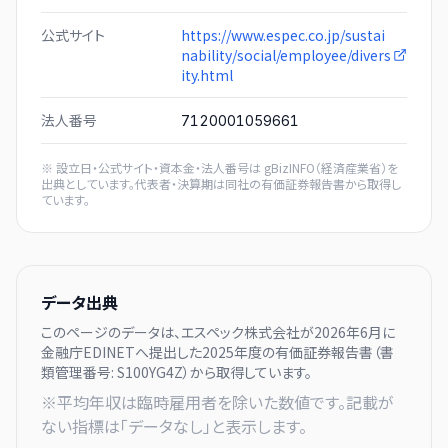
公式サイト
https://www.espec.co.jp/sustai
nability/social/employee/divers
ity.html
法人番号
7120001059661
※ 設立日・公式サイト・資本金・法人番号は
gBizINFO（経済産業省）
を
出典としています。代表者・決算期は同社の有価証券報告書から取得し
ています。
データ出典
このページのデータは、
エスペック株式会社
が
2026年6月に
金融庁EDINETへ提出した
2025
年度の有価証券報告書（書
類管理番号:
S100YG4Z
）から取得しています。
※平均年収は臨時雇用者を除いた数値です。記載が
ない指標は「データなし」と表示します。