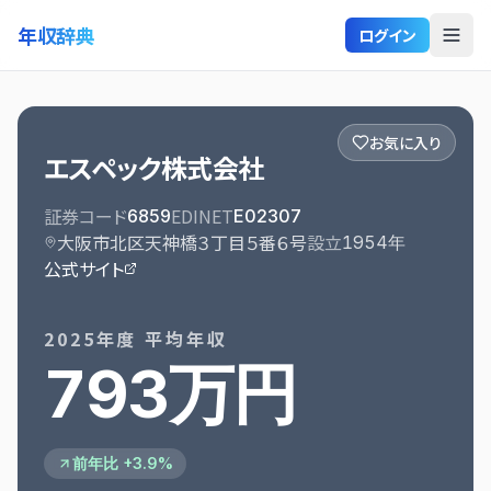
年収辞典
ログイン
お気に入り
エスペック株式会社
証券コード
EDINET
6859
E02307
大阪市北区天神橋３丁目５番６号
設立
1954
年
公式サイト
2025
年度 平均年収
793万円
前年比 +3.9%