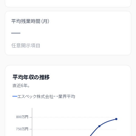
平均残業時間（月）
—
任意開示項目
平均年収の推移
直近
6
年。
エスペック株式会社
業界
平均
800万円
750万円