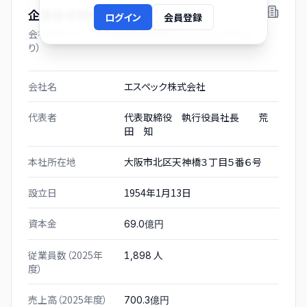
企業基本情報
ログイン
会員登録
会社プロフィール（有価証券報告書および gBizINFO よ
り）
会社名
エスペック株式会社
代表者
代表取締役 執行役員社長 荒
田 知
本社所在地
大阪市北区天神橋３丁目５番６号
設立日
1954年1月13日
資本金
69.0億円
従業員数（2025年
人
1,898
度）
売上高（2025年度）
700.3億円