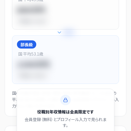
900万円
平均比
+13.0%
+
28
%
部長級
国 平均
53.1
歳
1150万円
平均比
+44.0%
国の役職別賃金（部長・課長・係長・非役職者）と、この会社の
平均年収から逆算した推計値です。会員登録とプロフィール入
力後にご覧いただけます。
役職別年収情報は会員限定です
会員登録（無料）とプロフィール入力で見られま
す。