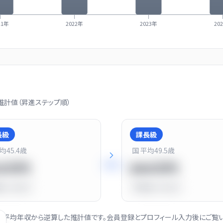
21年
2022年
2023年
20
計値（昇進ステップ順）
長級
課長級
平均
45.4
歳
国 平均
49.5
歳
+
25
%
20万円
900万円
比
-10.0%
平均比
+13.0%
社の平均年収から逆算した推計値です。会員登録とプロフィール入力後にご覧い