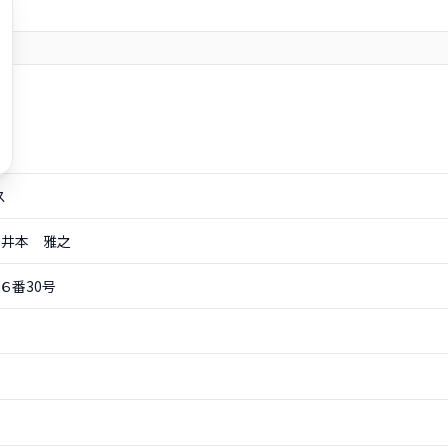
ス
井本 雅之
６番30号