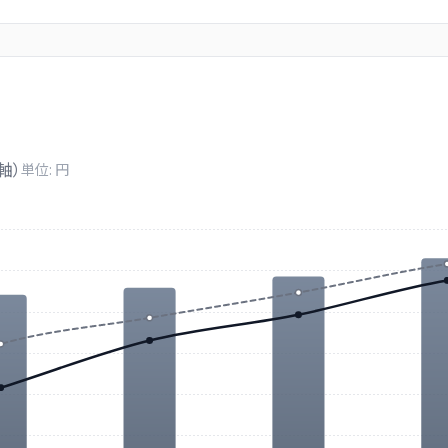
軸）
単位: 円