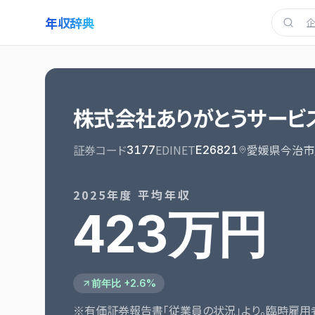
年収辞典
株式会社ありがとうサービ
証券コード
EDINET
愛媛県今治市
3177
E26821
2025
年度 平均年収
423万円
前年比 +2.6%
※有価証券報告書「従業員の状況」より。臨時雇用