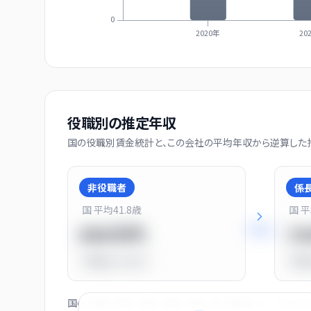
0
2020年
20
役職別の推定年収
国の役職別賃金統計と、この会社の平均年収から逆算した推
非役職者
係
国 平均
41.8
歳
国 
+
31
%
550万円
7
平均比
-31.0%
平均
国の役職別賃金（部長・課長・係長・非役職者）と、この会