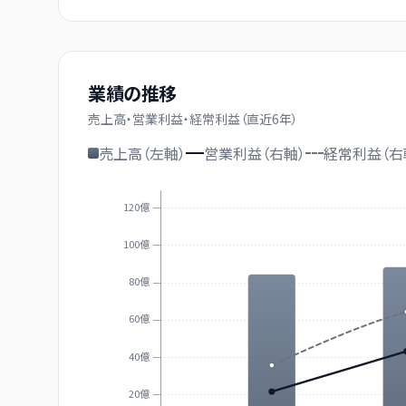
業績の推移
売上高・営業利益・経常利益（直近
6
年）
売上高（左軸）
営業利益（右軸）
経常利益（右
120億
100億
80億
60億
40億
20億