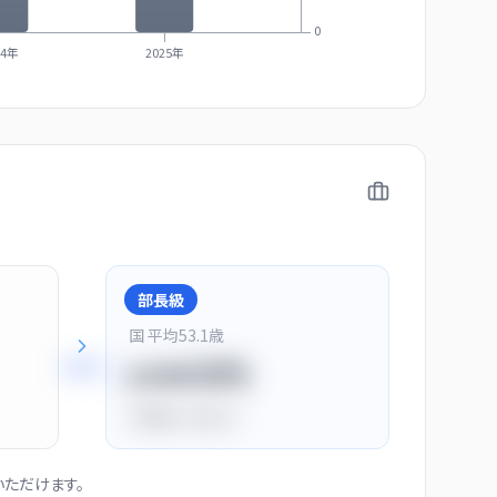
0
24年
2025年
部長級
国 平均
53.1
歳
+
28
%
1150万円
平均比
+44.0%
ただけます。