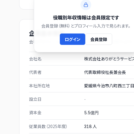
役職別年収情報は会員限定です
会員登録（無料）とプロフィール入力で見られます。
企業基本情報
ログイン
会員登録
会社プロフィール（有価証券報告書および gBizINFO より）
会社名
株式会社ありがとうサービ
代表者
代表取締役社長兼会長 
本社所在地
愛媛県今治市八町西三丁目
設立日
-
資本金
5.5億円
従業員数（2025年度）
人
318