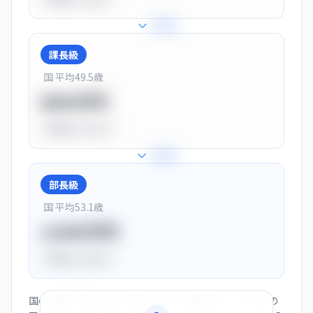
+
25
%
課長級
国 平均
49.5
歳
900万円
平均比
+13.0%
+
28
%
部長級
国 平均
53.1
歳
1150万円
平均比
+44.0%
国の役職別賃金（部長・課長・係長・非役職者）と、この会社の