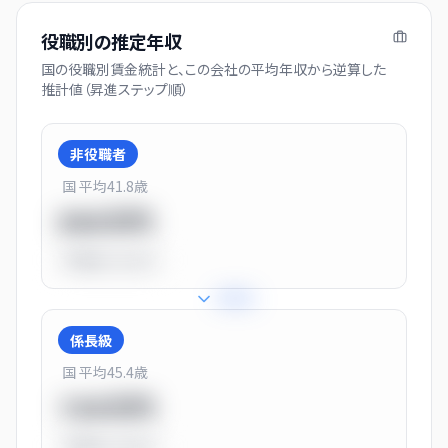
役職別の推定年収
国の役職別賃金統計と、この会社の平均年収から逆算した
推計値（昇進ステップ順）
非役職者
国 平均
41.8
歳
550万円
平均比
-31.0%
+
31
%
係長級
国 平均
45.4
歳
720万円
平均比
-10.0%