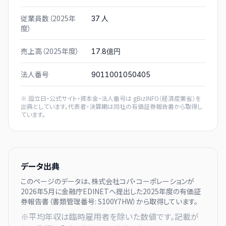
従業員数（2025年
人
37
度）
売上高（2025年度）
17.8億円
法人番号
9011001050405
※ 設立日・公式サイト・資本金・法人番号は
gBizINFO（経済産業省）
を
出典としています。代表者・決算期は同社の有価証券報告書から取得し
ています。
データ出典
このページのデータは、
株式会社コパ・コーポレーション
が
2026年5月に
金融庁EDINETへ提出した
2025
年度の有価証
券報告書（書類管理番号:
S100Y7HW
）から取得しています。
※平均年収は臨時雇用者を除いた数値です。記載が