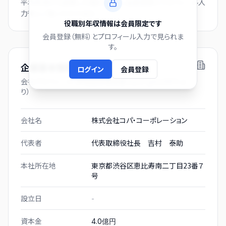
平均年収から逆算した推計値です。会員登録とプロフィール入
力後にご覧いただけます。
役職別年収情報は会員限定です
会員登録（無料）とプロフィール入力で見られま
す。
企業基本情報
ログイン
会員登録
会社プロフィール（有価証券報告書および gBizINFO よ
り）
会社名
株式会社コパ・コーポレーション
代表者
代表取締役社長 吉村 泰助
本社所在地
東京都渋谷区恵比寿南二丁目23番７
号
設立日
-
資本金
4.0億円