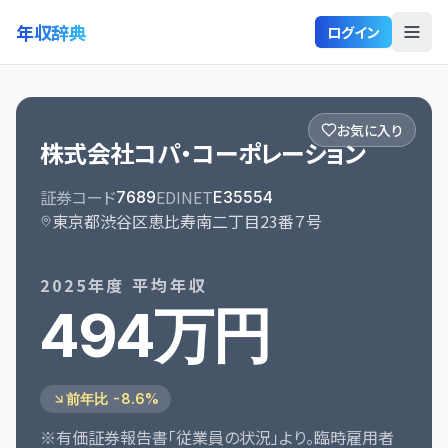
年収辞典
ログイン
お気に入り
株式会社コパ・コーポレーション
証券コード
EDINET
7689
E35554
東京都渋谷区恵比寿南二丁目23番７号
2025
年度 平均年収
494万円
前年比 -8.6%
※有価証券報告書「従業員の状況」より。臨時雇用者