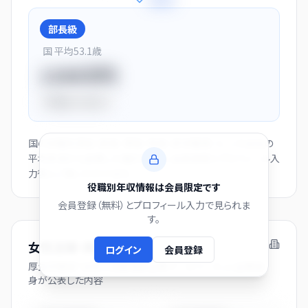
+
28
%
部長級
国 平均
53.1
歳
1150万円
平均比
+44.0%
国の役職別賃金（部長・課長・係長・非役職者）と、この会社の
平均年収から逆算した推計値です。会員登録とプロフィール入
力後にご覧いただけます。
役職別年収情報は会員限定です
会員登録（無料）とプロフィール入力で見られま
す。
女性活躍・両立支援の取り組み
ログイン
会員登録
厚生労働省「女性の活躍推進企業データベース」に企業自
身が公表した内容