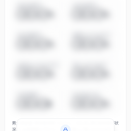
男性育休取得率
女性育休取得率
◯◯.◯%
◯◯.◯%
有給休暇取得率
管理職に占める女性比率
◯◯.◯%
◯◯.◯%
係長相当に占める女性比率
役員に占める女性比率
◯◯.◯%
◯◯.◯%
平均残業時間
男女賃金差（全体）
◯◯.◯h
◯◯.◯%
男女賃金差・育休取得率・くるみん／えるぼし等の認定取得状
況は、会員登録とプロフィール入力後にご覧いただけます。