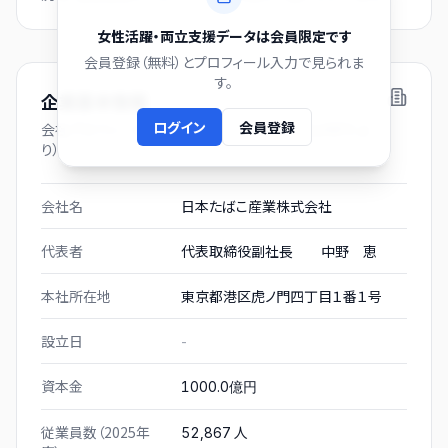
女性活躍・両立支援データは会員限定です
会員登録（無料）とプロフィール入力で見られま
す。
企業基本情報
ログイン
会員登録
会社プロフィール（有価証券報告書および gBizINFO よ
り）
会社名
日本たばこ産業株式会社
代表者
代表取締役副社長 中野 恵
本社所在地
東京都港区虎ノ門四丁目１番１号
設立日
-
資本金
1000.0億円
従業員数（2025年
人
52,867