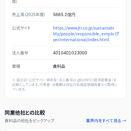
度）
売上高（2025年度）
5665.2億円
公式サイト
https://www.jti.co.jp/sustainabi
lity/people/responsible_emplo
yer/international/index.html
法人番号
4010401023000
業種
食料品
※ 設立日・公式サイト・資本金・法人番号は
gBizINFO（経済産業省）
を
出典としています。代表者・決算期は同社の有価証券報告書から取得し
ています。
同業他社との比較
食料品
の他社をピックアップ
業界内をすべて見る →