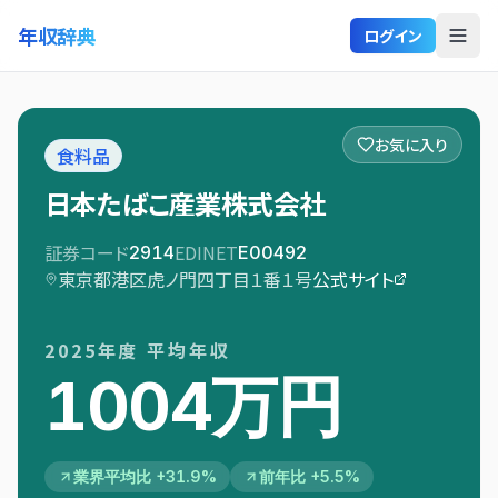
年収辞典
ログイン
お気に入り
食料品
日本たばこ産業株式会社
証券コード
EDINET
2914
E00492
東京都港区虎ノ門四丁目１番１号
公式サイト
2025
年度 平均年収
1004万円
業界平均比 +31.9%
前年比 +5.5%