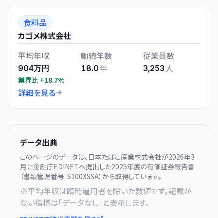
食料品
カゴメ株式会社
平均年収
勤続年数
従業員数
904万円
18.0
年
3,253
人
業界比
+18.7%
詳細を見る
データ出典
このページのデータは、
日本たばこ産業株式会社
が
2026年3
月に
金融庁EDINETへ提出した
2025
年度の有価証券報告書
（書類管理番号:
S100XSSA
）から取得しています。
※平均年収は臨時雇用者を除いた数値です。記載が
ない指標は「データなし」と表示します。