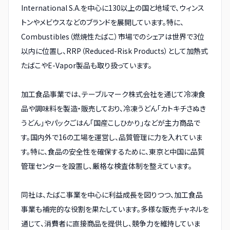
International S.A.を中心に130以上の国と地域で、ウィンス
トンやメビウスなどのブランドを展開しています。特に、
Combustibles（燃焼性たばこ）市場でのシェアは世界で3位
以内に位置し、RRP（Reduced-Risk Products）として加熱式
たばこやE-Vapor製品も取り扱っています。
加工食品事業では、テーブルマーク株式会社を通じて冷凍食
品や調味料を製造・販売しており、冷凍うどん「カトキチさぬき
うどん」やパックごはん「国産こしひかり」などが主力商品で
す。国内外で16の工場を運営し、品質管理に力を入れていま
す。特に、食品の安全性を確保するために、東京と中国に品質
管理センターを設置し、厳格な検査体制を整えています。
同社は、たばこ事業を中心に利益成長を図りつつ、加工食品
事業も補完的な役割を果たしています。多様な販売チャネルを
通じて、消費者に直接商品を提供し、競争力を維持していま