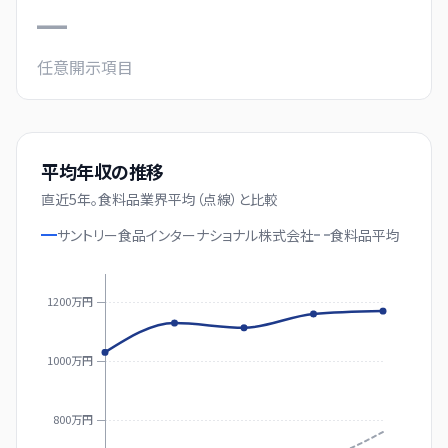
—
任意開示項目
平均年収の推移
直近
5
年。
食料品業界平均（点線）と比較
サントリー食品インターナショナル株式会社
食料品
平均
1200万円
1000万円
800万円