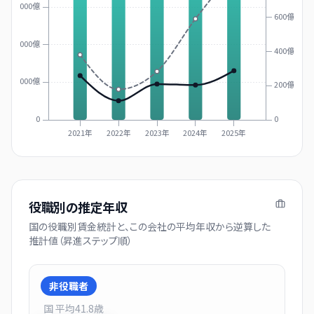
3000億
600億
2000億
400億
1000億
200億
0
0
2021年
2022年
2023年
2024年
2025年
役職別の推定年収
国の役職別賃金統計と、この会社の平均年収から逆算した
推計値（昇進ステップ順）
非役職者
国 平均
41.8
歳