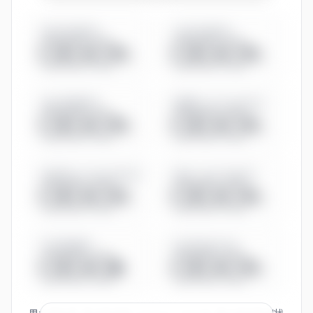
男性育休取得率
女性育休取得率
◯◯.◯%
◯◯.◯%
有給休暇取得率
管理職に占める女性比率
◯◯.◯%
◯◯.◯%
係長相当に占める女性比率
役員に占める女性比率
◯◯.◯%
◯◯.◯%
平均残業時間
男女賃金差（全体）
◯◯.◯h
◯◯.◯%