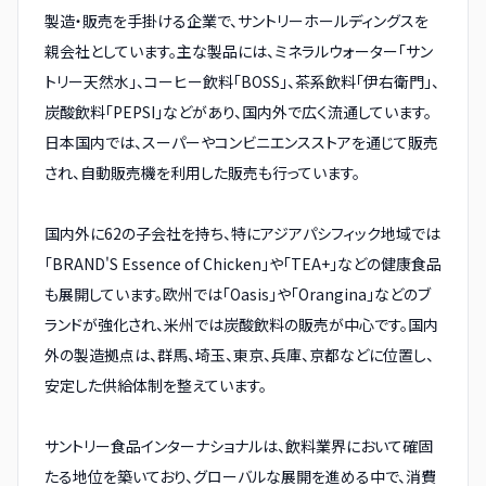
製造・販売を手掛ける企業で、サントリーホールディングスを
親会社としています。主な製品には、ミネラルウォーター「サン
トリー天然水」、コーヒー飲料「BOSS」、茶系飲料「伊右衛門」、
炭酸飲料「PEPSI」などがあり、国内外で広く流通しています。
日本国内では、スーパーやコンビニエンスストアを通じて販売
され、自動販売機を利用した販売も行っています。
国内外に62の子会社を持ち、特にアジアパシフィック地域では
「BRAND'S Essence of Chicken」や「TEA+」などの健康食品
も展開しています。欧州では「Oasis」や「Orangina」などのブ
ランドが強化され、米州では炭酸飲料の販売が中心です。国内
外の製造拠点は、群馬、埼玉、東京、兵庫、京都などに位置し、
安定した供給体制を整えています。
サントリー食品インターナショナルは、飲料業界において確固
たる地位を築いており、グローバルな展開を進める中で、消費