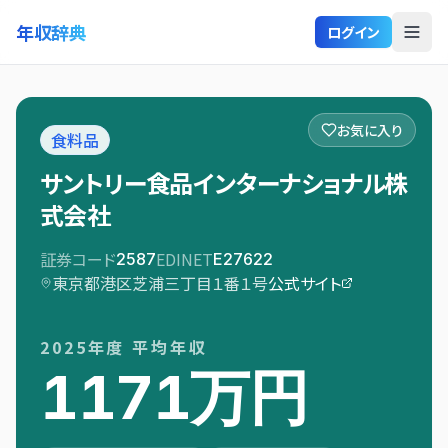
年収辞典
ログイン
お気に入り
食料品
サントリー食品インターナショナル株
式会社
証券コード
EDINET
2587
E27622
東京都港区芝浦三丁目１番１号
公式サイト
2025
年度 平均年収
1171万円