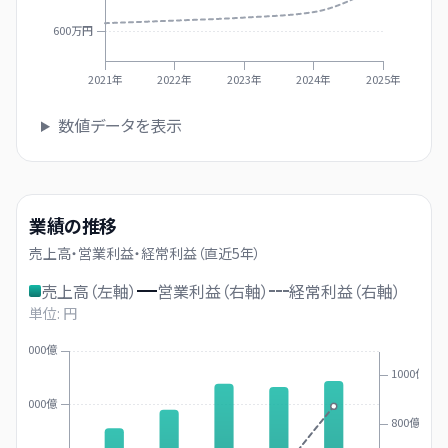
600万円
2021年
2022年
2023年
2024年
2025年
数値データを表示
業績の推移
売上高・営業利益・経常利益（直近
5
年）
売上高（左軸）
営業利益（右軸）
経常利益（右軸）
単位: 円
5000億
1000億
4000億
800億