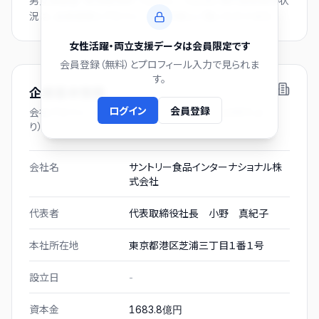
男女賃金差・育休取得率・くるみん／えるぼし等の認定取得状
況は、会員登録とプロフィール入力後にご覧いただけます。
女性活躍・両立支援データは会員限定です
会員登録（無料）とプロフィール入力で見られま
す。
企業基本情報
ログイン
会員登録
会社プロフィール（有価証券報告書および gBizINFO よ
り）
会社名
サントリー食品インターナショナル株
式会社
代表者
代表取締役社長 小野 真紀子
本社所在地
東京都港区芝浦三丁目１番１号
設立日
-
資本金
1683.8億円