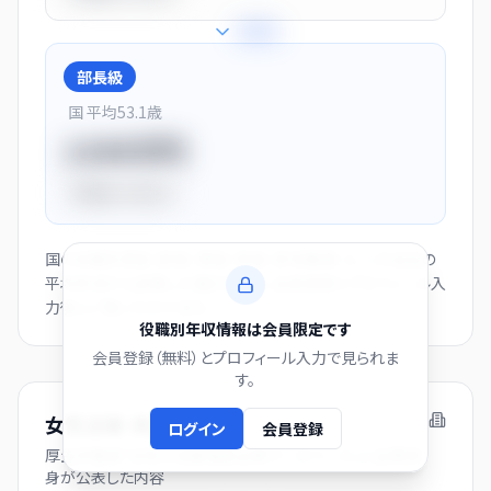
+
28
%
部長級
国 平均
53.1
歳
1150万円
平均比
+44.0%
国の役職別賃金（部長・課長・係長・非役職者）と、この会社の
平均年収から逆算した推計値です。会員登録とプロフィール入
力後にご覧いただけます。
役職別年収情報は会員限定です
会員登録（無料）とプロフィール入力で見られま
す。
女性活躍・両立支援の取り組み
ログイン
会員登録
厚生労働省「女性の活躍推進企業データベース」に企業自
身が公表した内容