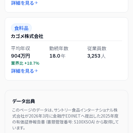
詳細を見る
食料品
カゴメ株式会社
平均年収
勤続年数
従業員数
904万円
18.0
年
3,253
人
業界比
+18.7%
詳細を見る
データ出典
このページのデータは、
サントリー食品インターナショナル株
式会社
が
2026年3月に
金融庁EDINETへ提出した
2025
年度
の有価証券報告書（書類管理番号:
S100XSOA
）から取得して
います。