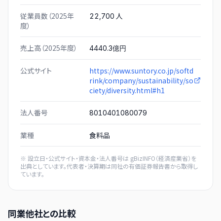
従業員数（2025年
人
22,700
度）
売上高（2025年度）
4440.3億円
公式サイト
https://www.suntory.co.jp/softd
rink/company/sustainability/so
ciety/diversity.html#h1
法人番号
8010401080079
業種
食料品
※ 設立日・公式サイト・資本金・法人番号は
gBizINFO（経済産業省）
を
出典としています。代表者・決算期は同社の有価証券報告書から取得し
ています。
同業他社との比較