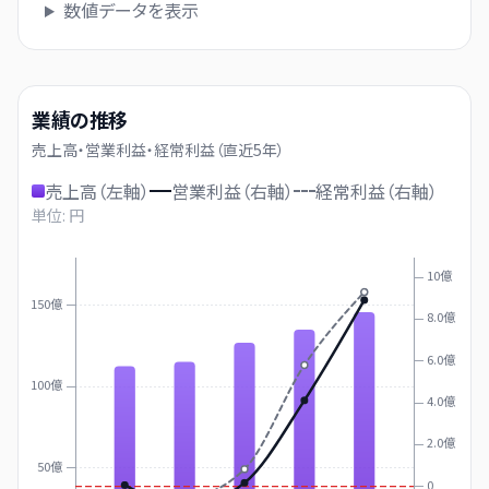
数値データを表示
業績の推移
売上高・営業利益・経常利益（直近
5
年）
売上高（左軸）
営業利益（右軸）
経常利益（右軸）
単位: 円
10億
150億
8.0億
6.0億
100億
4.0億
2.0億
50億
0