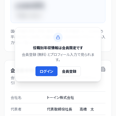
1150万円
平均比
+44.0%
国の役職別賃金（部長・課長・係長・非役職者）と、この会社の
平均年収から逆算した推計値です。会員登録とプロフィール入
力後にご覧いただけます。
役職別年収情報は会員限定です
会員登録（無料）とプロフィール入力で見られま
す。
企業基本情報
ログイン
会員登録
会社プロフィール（有価証券報告書および gBizINFO よ
り）
会社名
トーイン株式会社
代表者
代表取締役社長 高橋 太