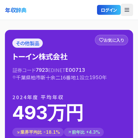
年収辞典
ログイン
お気に入り
その他製品
トーイン株式会社
証券コード
EDINET
7923
E00713
千葉県柏市新十余二16番地１
設立
1950
年
2024
年度 平均年収
493万円
業界平均比 -18.1%
前年比 +4.3%