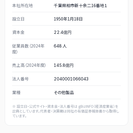
本社所在地
千葉県柏市新十余二16番地１
設立日
1950年1月18日
資本金
22.4億円
従業員数（2024年
人
648
度）
売上高（2024年度）
145.8億円
法人番号
2040001066043
業種
その他製品
※ 設立日・公式サイト・資本金・法人番号は
gBizINFO（経済産業省）
を
出典としています。代表者・決算期は同社の有価証券報告書から取得し
ています。