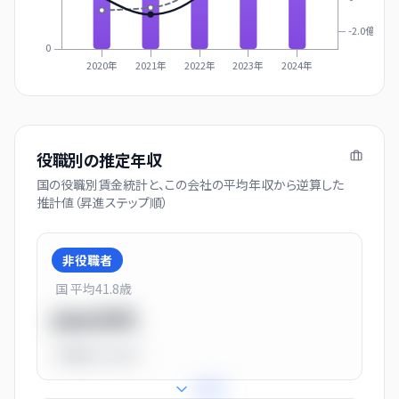
-2.0億
0
2020年
2021年
2022年
2023年
2024年
役職別の推定年収
国の役職別賃金統計と、この会社の平均年収から逆算した
推計値（昇進ステップ順）
非役職者
国 平均
41.8
歳
550万円
平均比
-31.0%
+
31
%