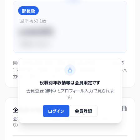
部長級
国 平均
53.1
歳
1150万円
平均比
+44.0%
国の役職別賃金（部長・課長・係長・非役職者）と、この会社の
平均年収から逆算した推計値です。会員登録とプロフィール入
力後にご覧いただけます。
役職別年収情報は会員限定です
会員登録（無料）とプロフィール入力で見られま
す。
企業基本情報
ログイン
会員登録
会社プロフィール（有価証券報告書および gBizINFO よ
り）