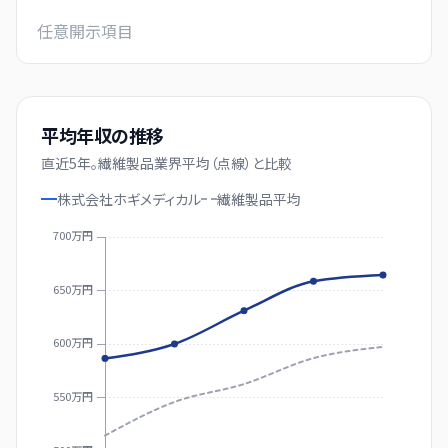
任意開示項目
平均年収の推移
直近
5
年。
繊維製品業界平均（点線）と比較
株式会社ホギメディカル
繊維製品
平均
700万円
650万円
600万円
550万円