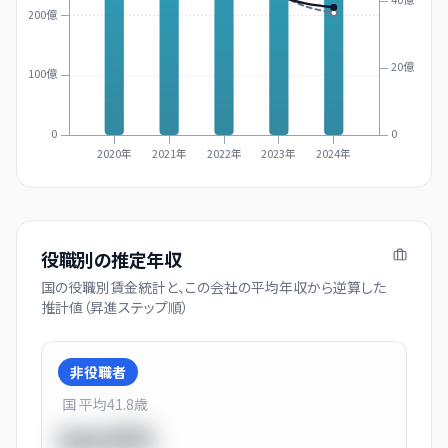
200億
20億
100億
0
0
2020年
2021年
2022年
2023年
2024年
役職別の推定年収
国の役職別賃金統計と、この会社の平均年収から逆算した
推計値（昇進ステップ順）
非役職者
国 平均
41.8
歳
550万円