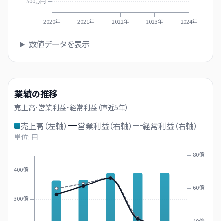
500万円
2020年
2021年
2022年
2023年
2024年
数値データを表示
業績の推移
売上高・営業利益・経常利益（直近
5
年）
売上高（左軸）
営業利益（右軸）
経常利益（右軸）
単位: 円
80億
400億
60億
300億
40億