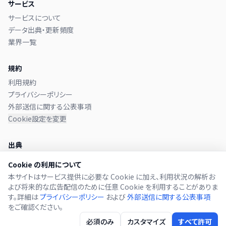
サービス
サービスについて
データ出典・更新頻度
業界一覧
規約
利用規約
プライバシーポリシー
外部送信に関する公表事項
Cookie設定を変更
出典
本サイトのデータは
金融庁 EDINET
に提出された有価証券報告書か
Cookie の利用について
ら取得しています。
本サイトはサービス提供に必要な Cookie に加え、利用状況の解析お
よび将来的な広告配信のために任意 Cookie を利用することがありま
す。詳細は
プライバシーポリシー
および
外部送信に関する公表事項
をご確認ください。
©
2026
年収辞典.
必須のみ
カスタマイズ
すべて許可