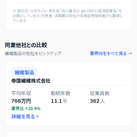
※ 設立日・公式サイト・資本金・法人番号は
gBizINFO（経済産業省）
を
出典としています。代表者・決算期は同社の有価証券報告書から取得し
ています。
同業他社との比較
繊維製品
の他社をピックアップ
業界内をすべて見る →
繊維製品
帝国繊維株式会社
平均年収
勤続年数
従業員数
768万円
11.1
年
362
人
業界比
+20.9%
詳細を見る