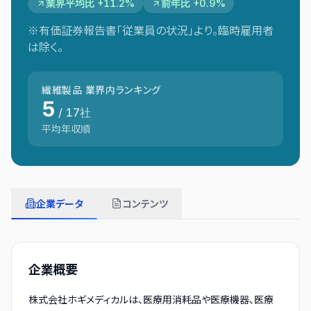
業界平均比 +11.2%
前年比 +0.9%
※有価証券報告書「従業員の状況」より。臨時雇用者
は除く。
繊維製品
業界内ランキング
5
/
17
社
平均年収順
企業データ
コンテンツ
企業概要
株式会社ホギメディカルは、医療用消耗品や医療機器、医療