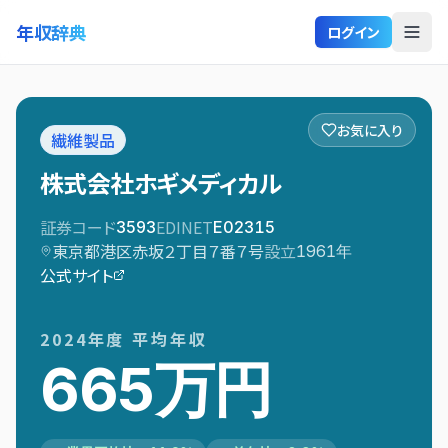
年収辞典
ログイン
お気に入り
繊維製品
株式会社ホギメディカル
証券コード
EDINET
3593
E02315
東京都港区赤坂２丁目７番７号
設立
1961
年
公式サイト
2024
年度 平均年収
665万円