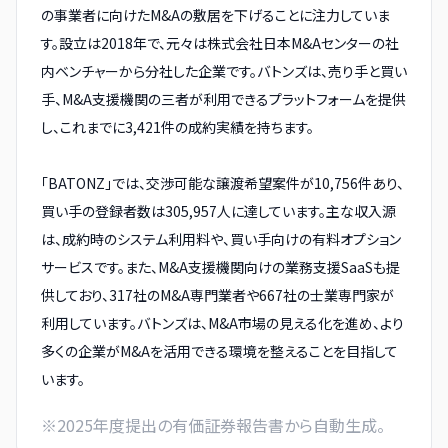
の事業者に向けたM&Aの敷居を下げることに注力していま
す。設立は2018年で、元々は株式会社日本M&Aセンターの社
内ベンチャーから分社した企業です。バトンズは、売り手と買い
手、M&A支援機関の三者が利用できるプラットフォームを提供
し、これまでに3,421件の成約実績を持ちます。
「BATONZ」では、交渉可能な譲渡希望案件が10,756件あり、
買い手の登録者数は305,957人に達しています。主な収入源
は、成約時のシステム利用料や、買い手向けの有料オプション
サービスです。また、M&A支援機関向けの業務支援SaaSも提
供しており、317社のM&A専門業者や667社の士業専門家が
利用しています。バトンズは、M&A市場の見える化を進め、より
多くの企業がM&Aを活用できる環境を整えることを目指して
います。
※
2025
年度提出の有価証券報告書から自動生成。