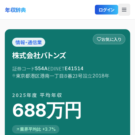
年収辞典
ログイン
お気に入り
情報・通信業
株式会社バトンズ
証券コード
EDINET
554A
E41514
東京都港区港南一丁目８番23号
設立
2018
年
2025
年度 平均年収
688万円
業界平均比 +3.7%