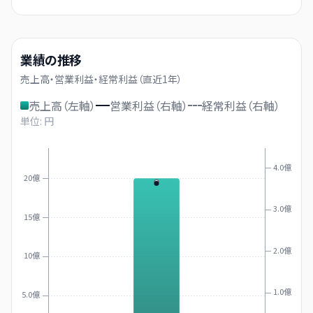
業績の推移
売上高・営業利益・経常利益（直近
1
年）
売上高（左軸）
営業利益（右軸）
経常利益（右軸）
単位: 円
4.0億
20億
3.0億
15億
2.0億
10億
1.0億
5.0億