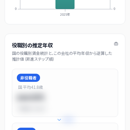
0
0
2025年
役職別の推定年収
国の役職別賃金統計と、この会社の平均年収から逆算した
推計値（昇進ステップ順）
非役職者
国 平均
41.8
歳
550万円
平均比
-31.0%
+
31
%