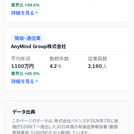
業界比
+69.6%
詳細を見る
情報・通信業
AnyMind Group株式会社
平均年収
勤続年数
従業員数
1100万円
4.2
年
2,160
人
業界比
+65.8%
詳細を見る
データ出典
このページのデータは、
株式会社バトンズ
が
2026年7月に
金
融庁EDINETへ提出した
2025
年度の有価証券報告書（書類
管理番号:
S100YNO3
）から取得しています。