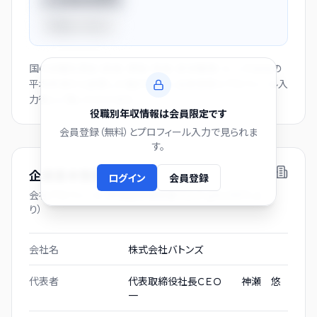
平均比
+44.0%
国の役職別賃金（部長・課長・係長・非役職者）と、この会社の
平均年収から逆算した推計値です。会員登録とプロフィール入
力後にご覧いただけます。
役職別年収情報は会員限定です
会員登録（無料）とプロフィール入力で見られま
す。
企業基本情報
ログイン
会員登録
会社プロフィール（有価証券報告書および gBizINFO よ
り）
会社名
株式会社バトンズ
代表者
代表取締役社長ＣＥＯ 神瀬 悠
一