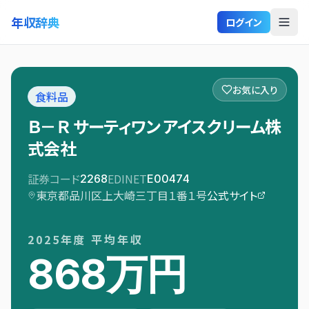
年収辞典
ログイン
お気に入り
食料品
Ｂ－Ｒ サーティワン アイスクリーム株
式会社
証券コード
EDINET
2268
E00474
東京都品川区上大崎三丁目１番１号
公式サイト
2025
年度 平均年収
868万円