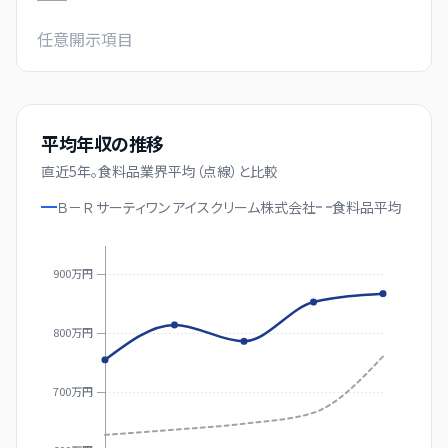
任意開示項目
平均年収の推移
直近
5
年。
食料品業界平均（点線）と比較
Ｂ－Ｒ サーティワン アイスクリーム株式会社
食料品
平均
900万円
800万円
700万円