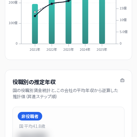
200億
15億
10億
100億
5.0億
0
0
2021年
2022年
2023年
2024年
2025年
役職別の推定年収
国の役職別賃金統計と、この会社の平均年収から逆算した
推計値（昇進ステップ順）
非役職者
国 平均
41.8
歳