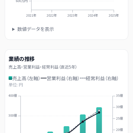
600万円
2021年
2022年
2023年
2024年
2025年
数値データを表示
業績の推移
売上高・営業利益・経常利益（直近
5
年）
売上高（左軸）
営業利益（右軸）
経常利益（右軸）
単位: 円
400億
35億
30億
300億
25億
20億