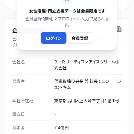
女性活躍・両立支援データは会員限定です
会員登録（無料）とプロフィール入力で見られま
す。
企業基本情報
ログイン
会員登録
会社プロフィール（有価証券報告書および gBizINFO よ
り）
会社名
Ｂ－Ｒ サーティワン アイスクリーム株
式会社
代表者
代表取締役会長 兼 社長 ＣＥＯ ジ
ョン・キム
本社所在地
東京都品川区上大崎三丁目１番１号
設立日
-
資本金
7.4億円