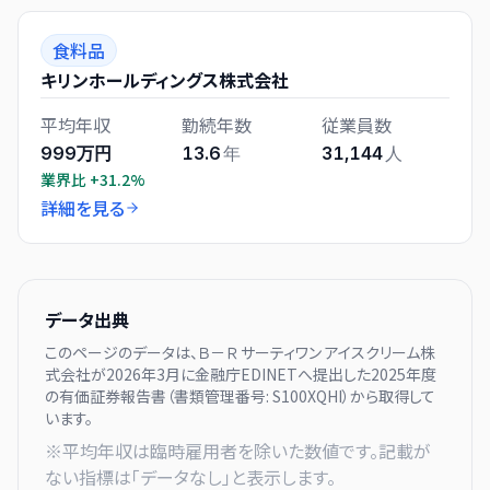
食料品
キリンホールディングス株式会社
平均年収
勤続年数
従業員数
999万円
13.6
年
31,144
人
業界比
+31.2%
詳細を見る
データ出典
このページのデータは、
Ｂ－Ｒ サーティワン アイスクリーム株
式会社
が
2026年3月に
金融庁EDINETへ提出した
2025
年度
の有価証券報告書（書類管理番号:
S100XQHI
）から取得して
います。
※平均年収は臨時雇用者を除いた数値です。記載が
ない指標は「データなし」と表示します。