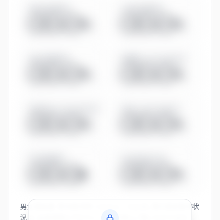
男性育休取得率
女性育休取得率
◯◯.◯%
◯◯.◯%
有給休暇取得率
管理職に占める女性比率
◯◯.◯%
◯◯.◯%
係長相当に占める女性比率
役員に占める女性比率
◯◯.◯%
◯◯.◯%
平均残業時間
男女賃金差（全体）
◯◯.◯h
◯◯.◯%
男女賃金差・育休取得率・くるみん／えるぼし等の認定取得状
況は、会員登録とプロフィール入力後にご覧いただけます。