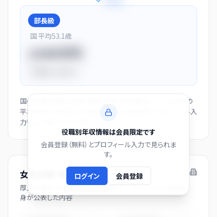
+
28
%
部長級
国 平均
53.1
歳
1150万円
平均比
+44.0%
国の役職別賃金（部長・課長・係長・非役職者）と、この会社の
平均年収から逆算した推計値です。会員登録とプロフィール入
力後にご覧いただけます。
役職別年収情報は会員限定です
会員登録（無料）とプロフィール入力で見られま
す。
女性活躍・両立支援の取り組み
ログイン
会員登録
厚生労働省「女性の活躍推進企業データベース」に企業自
身が公表した内容