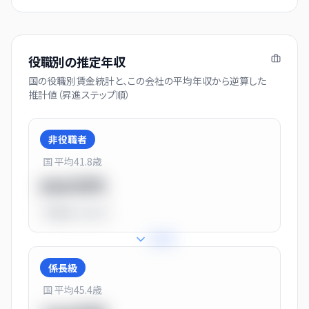
役職別の推定年収
国の役職別賃金統計と、この会社の平均年収から逆算した
推計値（昇進ステップ順）
非役職者
国 平均
41.8
歳
550万円
平均比
-31.0%
+
31
%
係長級
国 平均
45.4
歳