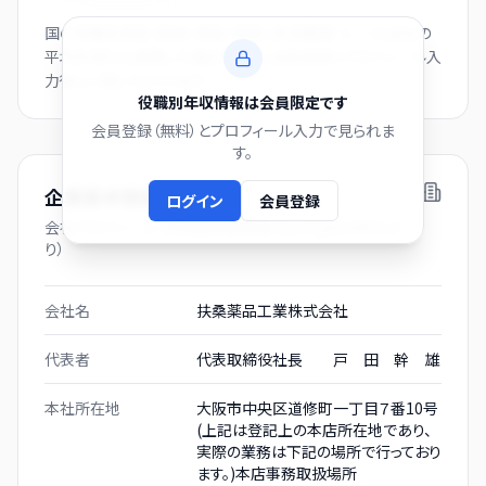
国の役職別賃金（部長・課長・係長・非役職者）と、この会社の
平均年収から逆算した推計値です。会員登録とプロフィール入
力後にご覧いただけます。
役職別年収情報は会員限定です
会員登録（無料）とプロフィール入力で見られま
す。
企業基本情報
ログイン
会員登録
会社プロフィール（有価証券報告書および gBizINFO よ
り）
会社名
扶桑薬品工業株式会社
代表者
代表取締役社長 戸 田 幹 雄
本社所在地
大阪市中央区道修町一丁目７番10号
(上記は登記上の本店所在地であり、
実際の業務は下記の場所で行っており
ます。)本店事務取扱場所