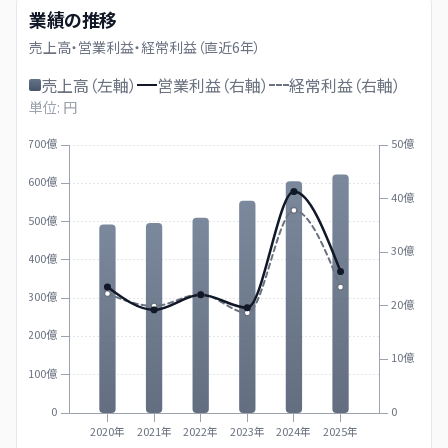
業績の推移
売上高・営業利益・経常利益（直近
6
年）
売上高（左軸）
営業利益（右軸）
経常利益（右軸）
単位: 円
700億
50億
600億
40億
500億
30億
400億
300億
20億
200億
10億
100億
0
0
2020年
2021年
2022年
2023年
2024年
2025年