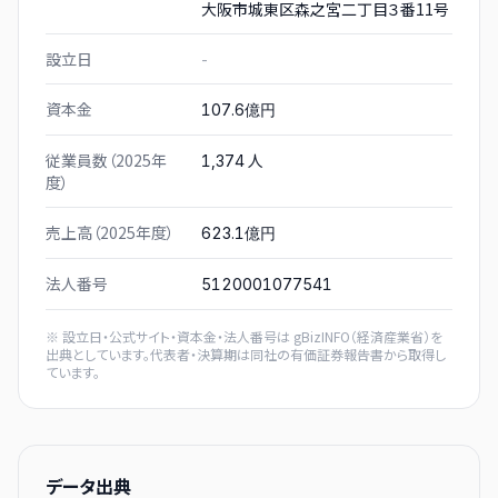
大阪市城東区森之宮二丁目３番11号
設立日
-
資本金
107.6億円
従業員数（2025年
人
1,374
度）
売上高（2025年度）
623.1億円
法人番号
5120001077541
※ 設立日・公式サイト・資本金・法人番号は
gBizINFO（経済産業省）
を
出典としています。代表者・決算期は同社の有価証券報告書から取得し
ています。
データ出典