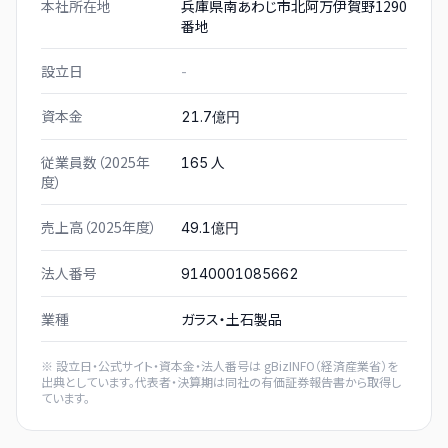
本社所在地
兵庫県南あわじ市北阿万伊賀野1290
番地
設立日
-
資本金
21.7億円
従業員数（2025年
人
165
度）
売上高（2025年度）
49.1億円
法人番号
9140001085662
業種
ガラス・土石製品
※ 設立日・公式サイト・資本金・法人番号は
gBizINFO（経済産業省）
を
出典としています。代表者・決算期は同社の有価証券報告書から取得し
ています。