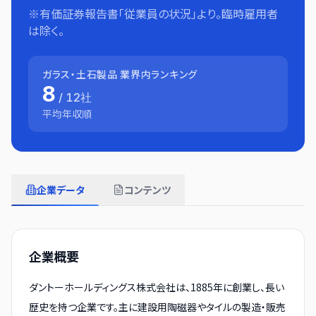
※有価証券報告書「従業員の状況」より。臨時雇用者
は除く。
ガラス・土石製品
業界内ランキング
8
/
12
社
平均年収順
企業データ
コンテンツ
企業概要
ダントーホールディングス株式会社は、1885年に創業し、長い
歴史を持つ企業です。主に建設用陶磁器やタイルの製造・販売