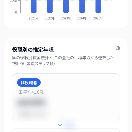
0
2021年
2022年
2023年
2024年
2025年
役職別の推定年収
国の役職別賃金統計と、この会社の平均年収から逆算した
推計値（昇進ステップ順）
非役職者
国 平均
41.8
歳
550万円
平均比
-31.0%
+
31
%