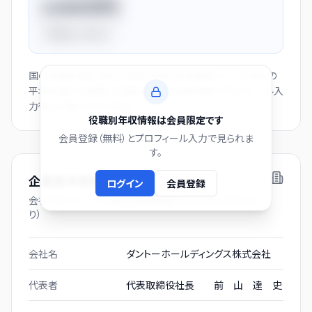
1150万円
平均比
+44.0%
国の役職別賃金（部長・課長・係長・非役職者）と、この会社の
平均年収から逆算した推計値です。会員登録とプロフィール入
力後にご覧いただけます。
役職別年収情報は会員限定です
会員登録（無料）とプロフィール入力で見られま
す。
企業基本情報
ログイン
会員登録
会社プロフィール（有価証券報告書および gBizINFO よ
り）
会社名
ダントーホールディングス株式会社
代表者
代表取締役社長 前 山 達 史