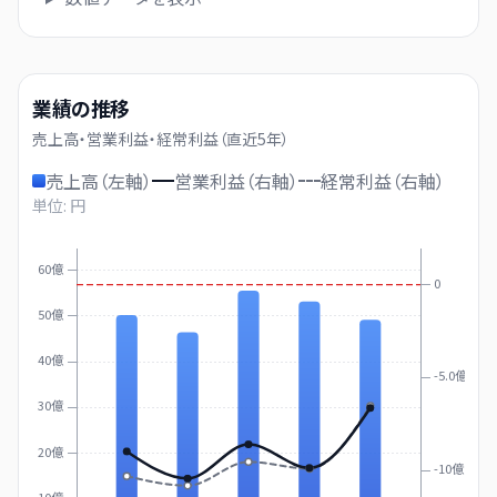
業績の推移
売上高・営業利益・経常利益（直近
5
年）
売上高（左軸）
営業利益（右軸）
経常利益（右軸）
単位: 円
60億
0
50億
40億
-5.0億
30億
20億
-10億
10億