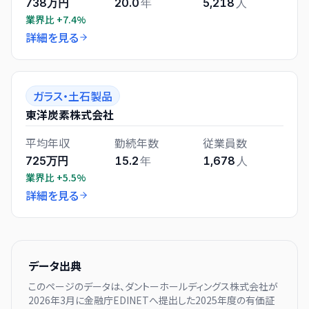
738万円
20.0
年
5,218
人
業界比
+7.4%
詳細を見る
ガラス・土石製品
東洋炭素株式会社
平均年収
勤続年数
従業員数
725万円
15.2
年
1,678
人
業界比
+5.5%
詳細を見る
データ出典
このページのデータは、
ダントーホールディングス株式会社
が
2026年3月に
金融庁EDINETへ提出した
2025
年度の有価証